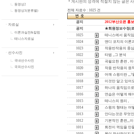
＊게시판의 성격에 적절치 않는 글은 
동영상2
전체 자료수 : 1025 건
동영상3(분류별)
공지
2012부산오픈 홍보
ㆍ자료실
공지
★회원정보수정(로그인
이론과실전&칼럼
1025
테니스에서 움직임
테니스자료실
1024
앤디 코치의 이론과
1023
작용반작용의 중심
ㆍ선수사진
1022
타법 ,,그 분석
국내선수사진
1021
곡필요한 훈련 , 
국외선수사진
1020
작용 반작용의 원
1019
어깨 스윙이란 ,,
1018
이것만 알고 있어도
1017
하나의 움직임으로 
1016
연습은 어떻게 해야
1015
테니스의 원리 ,
1014
스윙의 형태는 어떻
1013
안다는것은 무엇인
1012
기본적인 훈련,,,이
1011
회전이 꺽임을 만들
1010
몸이 정상적이지 않