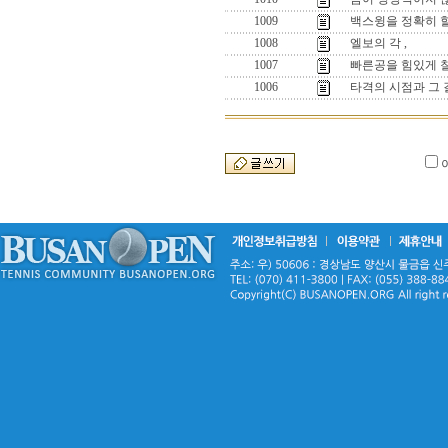
1009
백스윙을 정확히 
1008
엘보의 각 ,
1007
빠른공을 힘있게 칠
1006
타격의 시점과 그 길