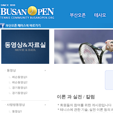
동영상&자료실
MOVIE & DATA
ㆍ동영상
레슨동영상1
레슨동영상2
경기동영상1
경기동영상2
이론 과 실전 / 칼럼
ㆍ사랑방동영상
＊회원들의 참여를 위한 게시판입니다
＊테니스에 관한 기술, 실전 이론 등의
동영상1