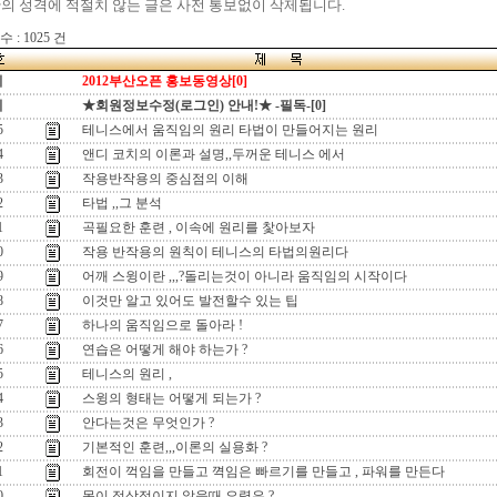
의 성격에 적절치 않는 글은 사전 통보없이 삭제됩니다.
 : 1025 건
지
2012부산오픈 홍보동영상[0]
지
★회원정보수정(로그인) 안내!★ -필독-[0]
5
테니스에서 움직임의 원리 타법이 만들어지는 원리
4
앤디 코치의 이론과 설명,,두꺼운 테니스 에서
3
작용반작용의 중심점의 이해
2
타법 ,,그 분석
1
곡필요한 훈련 , 이속에 원리를 찿아보자
0
작용 반작용의 원칙이 테니스의 타법의원리다
9
어깨 스윙이란 ,,,?돌리는것이 아니라 움직임의 시작이다
8
이것만 알고 있어도 발전할수 있는 팁
7
하나의 움직임으로 돌아라 !
6
연습은 어떻게 해야 하는가 ?
5
테니스의 원리 ,
4
스윙의 형태는 어떻게 되는가 ?
3
안다는것은 무엇인가 ?
2
기본적인 훈련,,,이론의 실용화 ?
1
회전이 꺽임을 만들고 껵임은 빠르기를 만들고 , 파워를 만든다
0
몸이 정상적이지 않을때 요령은 ?