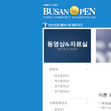
동영상&자료실
MOVIE & DATA
ㆍ동영상
레슨동영상1
레슨동영상2
경기동영상1
경기동영상2
이론 과
ㆍ사랑방동영상
＊회원들
＊테니스
동영상1