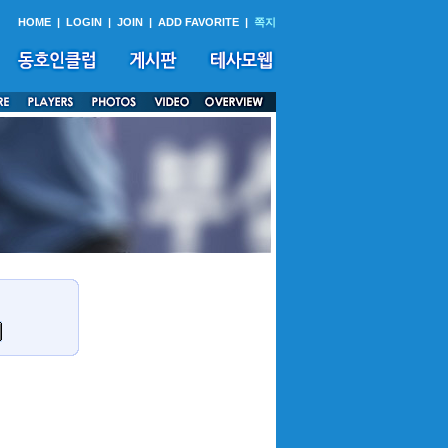
HOME
|
LOGIN
|
JOIN
|
ADD FAVORITE
|
쪽지