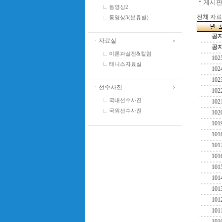
＊게시판
동영상2
전체 자료수
동영상3(분류별)
공
ㆍ자료실
공
이론과실전&칼럼
102
테니스자료실
102
102
ㆍ선수사진
102
국내선수사진
102
국외선수사진
102
101
101
101
101
101
101
101
101
101
101