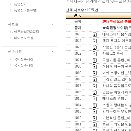
＊게시판의 성격에 적절치 않는 글은 
동영상2
전체 자료수 : 1025 건
동영상3(분류별)
공지
2012부산오픈 홍보
ㆍ자료실
공지
★회원정보수정(로그인
이론과실전&칼럼
1025
테니스에서 움직임
테니스자료실
1024
앤디 코치의 이론과
1023
작용반작용의 중심
ㆍ선수사진
1022
타법 ,,그 분석
국내선수사진
1021
곡필요한 훈련 , 
국외선수사진
1020
작용 반작용의 원
1019
어깨 스윙이란 ,,
1018
이것만 알고 있어도
1017
하나의 움직임으로 
1016
연습은 어떻게 해야
1015
테니스의 원리 ,
1014
스윙의 형태는 어떻
1013
안다는것은 무엇인
1012
기본적인 훈련,,,이
1011
회전이 꺽임을 만들
1010
몸이 정상적이지 않