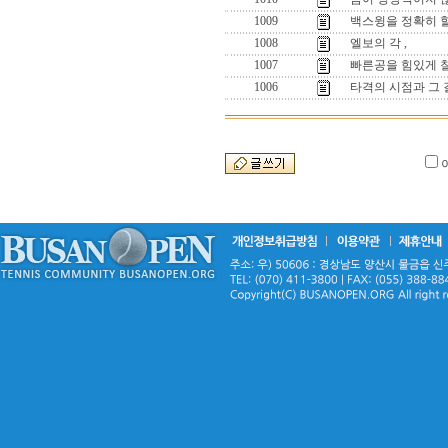
1009
백스윙을 정확히 
1008
엘보의 각 ,
1007
빠른공을 힘있게 칠
1006
타격의 시점과 그 길