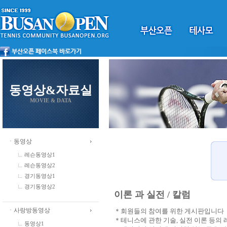
동영상&자료실
MOVIE & DATA
ㆍ동영상
레슨동영상1
레슨동영상2
경기동영상1
경기동영상2
이론 과 실전 / 칼럼
ㆍ사랑방동영상
＊회원들의 참여를 위한 게시판입니다
＊테니스에 관한 기술, 실전 이론 등의
동영상1