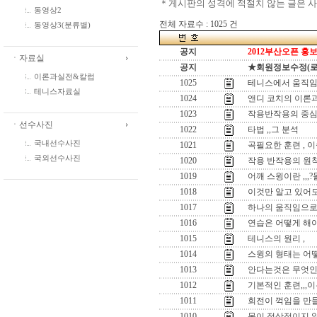
＊게시판의 성격에 적절치 않는 글은 
동영상2
전체 자료수 : 1025 건
동영상3(분류별)
공지
2012부산오픈 홍보
ㆍ자료실
공지
★회원정보수정(로그인
이론과실전&칼럼
1025
테니스에서 움직임
테니스자료실
1024
앤디 코치의 이론과
1023
작용반작용의 중심
ㆍ선수사진
1022
타법 ,,그 분석
국내선수사진
1021
곡필요한 훈련 , 
국외선수사진
1020
작용 반작용의 원
1019
어깨 스윙이란 ,,
1018
이것만 알고 있어도
1017
하나의 움직임으로 
1016
연습은 어떻게 해야
1015
테니스의 원리 ,
1014
스윙의 형태는 어떻
1013
안다는것은 무엇인
1012
기본적인 훈련,,,이
1011
회전이 꺽임을 만들
1010
몸이 정상적이지 않