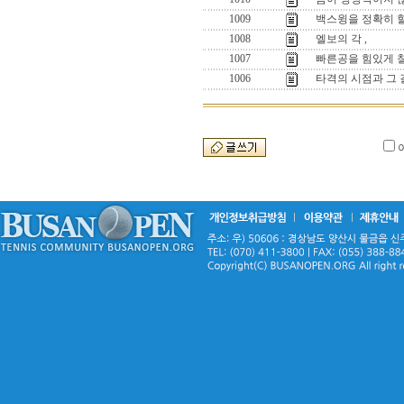
1009
백스윙을 정확히 
1008
엘보의 각 ,
1007
빠른공을 힘있게 칠
1006
타격의 시점과 그 길