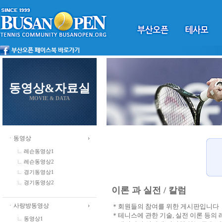
동영상&자료실
MOVIE & DATA
ㆍ동영상
레슨동영상1
레슨동영상2
경기동영상1
경기동영상2
이론 과 실전 / 칼럼
ㆍ사랑방동영상
＊회원들의 참여를 위한 게시판입니다
＊테니스에 관한 기술, 실전 이론 등의
동영상1