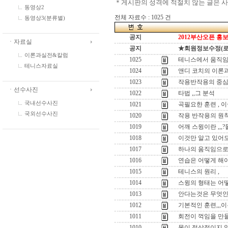
＊게시판의 성격에 적절치 않는 글은 
동영상2
전체 자료수 : 1025 건
동영상3(분류별)
공지
2012부산오픈 홍보
ㆍ자료실
공지
★회원정보수정(로그인
이론과실전&칼럼
1025
테니스에서 움직임
테니스자료실
1024
앤디 코치의 이론과
1023
작용반작용의 중심
ㆍ선수사진
1022
타법 ,,그 분석
국내선수사진
1021
곡필요한 훈련 , 
국외선수사진
1020
작용 반작용의 원
1019
어깨 스윙이란 ,,
1018
이것만 알고 있어도
1017
하나의 움직임으로 
1016
연습은 어떻게 해야
1015
테니스의 원리 ,
1014
스윙의 형태는 어떻
1013
안다는것은 무엇인
1012
기본적인 훈련,,,이
1011
회전이 꺽임을 만들
1010
몸이 정상적이지 않