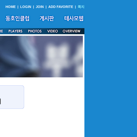
HOME
|
LOGIN
|
JOIN
|
ADD FAVORITE
|
쪽지