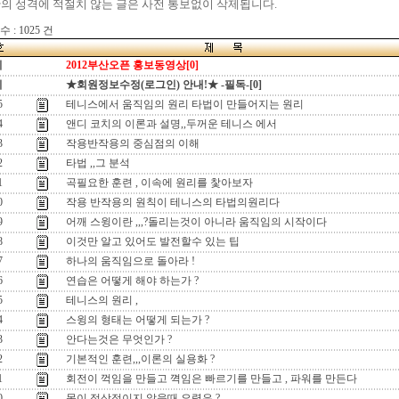
의 성격에 적절치 않는 글은 사전 통보없이 삭제됩니다.
 : 1025 건
지
2012부산오픈 홍보동영상[0]
지
★회원정보수정(로그인) 안내!★ -필독-[0]
5
테니스에서 움직임의 원리 타법이 만들어지는 원리
4
앤디 코치의 이론과 설명,,두꺼운 테니스 에서
3
작용반작용의 중심점의 이해
2
타법 ,,그 분석
1
곡필요한 훈련 , 이속에 원리를 찿아보자
0
작용 반작용의 원칙이 테니스의 타법의원리다
9
어깨 스윙이란 ,,,?돌리는것이 아니라 움직임의 시작이다
8
이것만 알고 있어도 발전할수 있는 팁
7
하나의 움직임으로 돌아라 !
6
연습은 어떻게 해야 하는가 ?
5
테니스의 원리 ,
4
스윙의 형태는 어떻게 되는가 ?
3
안다는것은 무엇인가 ?
2
기본적인 훈련,,,이론의 실용화 ?
1
회전이 꺽임을 만들고 껵임은 빠르기를 만들고 , 파워를 만든다
0
몸이 정상적이지 않을때 요령은 ?