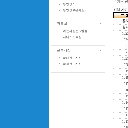
＊게시판
동영상2
전체 자료수
동영상3(분류별)
공
ㆍ자료실
공
이론과실전&칼럼
102
테니스자료실
102
102
ㆍ선수사진
102
국내선수사진
102
국외선수사진
102
101
101
101
101
101
101
101
101
101
101