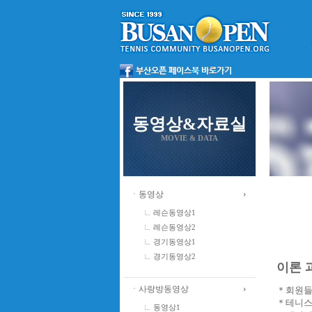
동영상&자료실
MOVIE & DATA
ㆍ동영상
레슨동영상1
레슨동영상2
경기동영상1
경기동영상2
이론 과
ㆍ사랑방동영상
＊회원들
＊테니스
동영상1