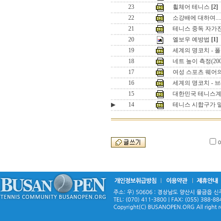
23
휠체어 테니스
[2]
22
소강배에 대하여.....
21
테니스 중독 자가
20
엘보우 예방법
[1]
19
세계의 명코치 - 
18
네트 높이 측정(20
17
여성 스포츠 웨어
16
세계의 명코치 - 
15
대한민국 테니스계의
▶
14
테니스 시합구가 