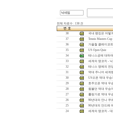
전체 자료수 : 138 건
38
국내 랭킹은 어떻
37
Tennis Masters Cup
36
가을철 클레이코트
35
US Open Quiz
34
테니스공에 대하
33
세계의 명코치 - 
32
테니스 명예의 전
31
역대 주니어 세계랭
30
US오픈 역대 우승
29
호주오픈 역대 우
28
윔블던 역대 우승
27
롤랑가로 역대 우
26
90년대의 안나 쿠
25
90년대의 안드레 
24
세계의 명코치 - 