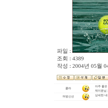
파일 :
조회 : 4389
작성 : 2004년 05월 04
아주 좋은
콜라
제이윤님 건
상세한 내
꺼벙신선