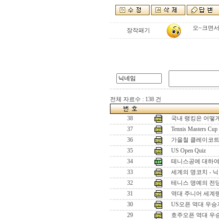
오~크면서
장작패기
전체 자료수 : 138 건
38
국내 랭킹은 어떻
37
Tennis Masters Cup
36
가을철 클레이코트
35
US Open Quiz
34
테니스공에 대하
33
세계의 명코치 - 
32
테니스 명예의 전
31
역대 주니어 세계랭
30
US오픈 역대 우승
29
호주오픈 역대 우