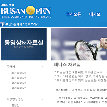
동영상&자료실
MOVIE & DATA
테니스 자료실
ㆍ동영상
＊회원들의 참여를 위한 게시판 입니다
레슨동영상1
＊테니스에 관련된 자료, 정보, 역사 등을
레슨동영상2
＊게시판의 성격에 맞지 않는 글은 사전 
경기동영상1
경기동영상2
90년대의 안나 쿠르니코바 & 닉 볼리티
1990년 1월 미국 플로리다 브래덴튼의
ㆍ사랑방동영상
쿠르니코바는 테니스 아카데미를 비슷한 
동영상1