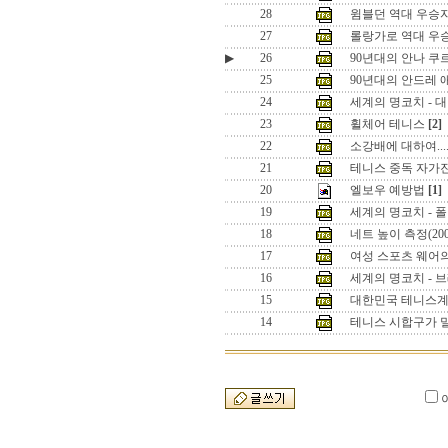
28
윔블던 역대 우승
27
롤랑가로 역대 우
▶
26
90년대의 안나 쿠
25
90년대의 안드레 
24
세계의 명코치 - 
23
휠체어 테니스
[2]
22
소강배에 대하여.....
21
테니스 중독 자가
20
엘보우 예방법
[1]
19
세계의 명코치 - 
18
네트 높이 측정(20
17
여성 스포츠 웨어
16
세계의 명코치 - 
15
대한민국 테니스계의
14
테니스 시합구가 