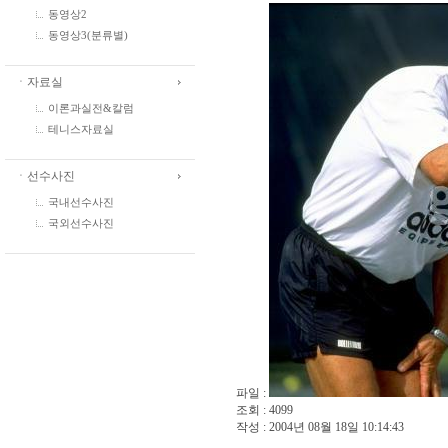
동영상2
동영상3(분류별)
ㆍ자료실
이론과실전&칼럼
테니스자료실
ㆍ선수사진
국내선수사진
국외선수사진
파일 :
조회 : 4099
작성 : 2004년 08월 18일 10:14:43