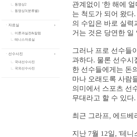
관계없이 '한 해에 
동영상2
동영상3(분류별)
는 척도가 되어 왔다
의 수입은 바로 실
ㆍ자료실
거는 것은 당연한 일
이론과실전&칼럼
테니스자료실
그러나 프로 선수들이
ㆍ선수사진
과하다. 물론 선수시
국내선수사진
한 선수들에게는 돈의
국외선수사진
마나 오래도록 사람들
의미에서 스포츠 선수
무대라고 할 수 있다.
최근 그라프, 에드베
지난 7월 12일, '테