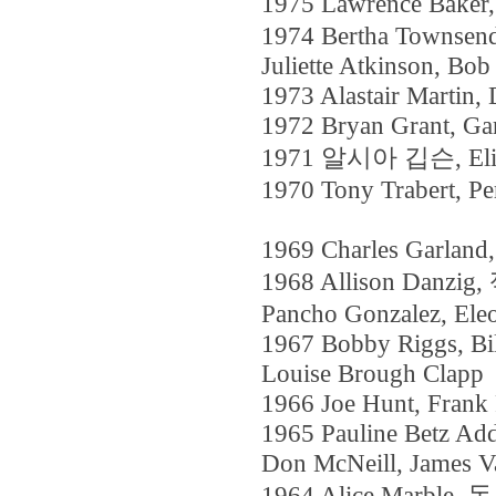
1975 Lawrence Baker
1974 Bertha Townsend
Juliette Atkinson, Bo
1973 Alastair Martin,
1972 Bryan Grant, Gar
1971 알시아 깁슨, Elisab
1970 Tony Trabert, Per
1969 Charles Garland,
1968 Allison Danzig
Pancho Gonzalez, Ele
1967 Bobby Riggs, Bil
Louise Brough Clapp
1966 Joe Hunt, Frank 
1965 Pauline Betz Add
Don McNeill, James V
1964 Alice Marble, 돈