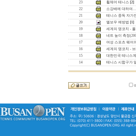
23
휠체어 테니스
[2]
22
소강배에 대하여.....
21
테니스 중독 자가
20
엘보우 예방법
[1]
19
세계의 명코치 - 
18
네트 높이 측정(20
17
여성 스포츠 웨어
16
세계의 명코치 - 
15
대한민국 테니스계의
14
테니스 시합구가 