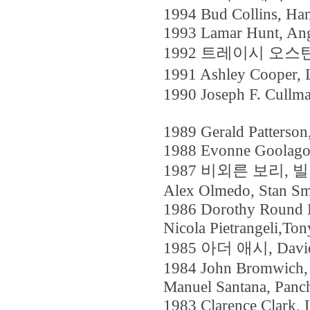
1994 Bud Collins, Ha
1993 Lamar Hunt, Ang
1992 트레이시 오스틴, Phi
1991 Ashley Coope
1990 Joseph F. Cullma
1989 Gerald Patterson
1988 Evonne Goolag
1987 비외른 보리, 빌리 
Alex Olmedo, Stan Sm
1986 Dorothy Round L
Nicola Pietrangeli,Ton
1985 아더 애시, David G
1984 John Bromwich, A
Manuel Santana, Panc
1983 Clarence Clark, 