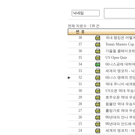
전체 자료수 : 138 건
38
국내 랭킹은 어떻
37
Tennis Masters Cup
36
가을철 클레이코트
35
US Open Quiz
34
테니스공에 대하
33
세계의 명코치 - 
▶
32
테니스 명예의 전
31
역대 주니어 세계랭
30
US오픈 역대 우승
29
호주오픈 역대 우
28
윔블던 역대 우승
27
롤랑가로 역대 우
26
90년대의 안나 쿠
25
90년대의 안드레 
24
세계의 명코치 - 