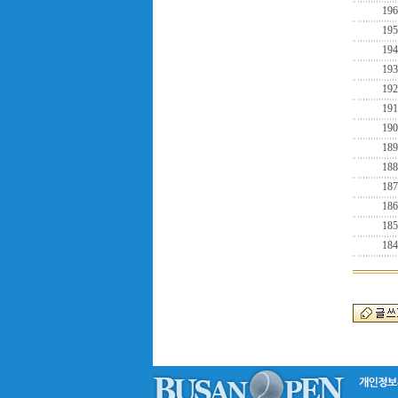
196
195
194
193
192
191
190
189
188
187
186
185
184