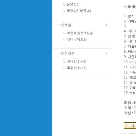
동영상2
시드 
동영상3(분류별)
1. 로
2. 기
ㆍ자료실
3.
4. 라
이론과실전&칼럼
5. 팀 
테니스자료실
6. 다
7. 카
8. 세
ㆍ선수사진
9. 니
국내선수사진
10. 
11. 
국외선수사진
12. 
13. 
14. 셩
15. 이
16. 
파일 :
H
조회 : 2
작성 : 2