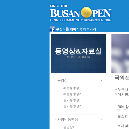
동영상&자료실
MOVIE & DATA
국외
ㆍ동영상
레슨동영상1
＊누구나 
＊게시판의
레슨동영상2
경기동영상1
경기동영상2
2004
결승전
ㆍ사랑방동영상
로저 페더
동영상1