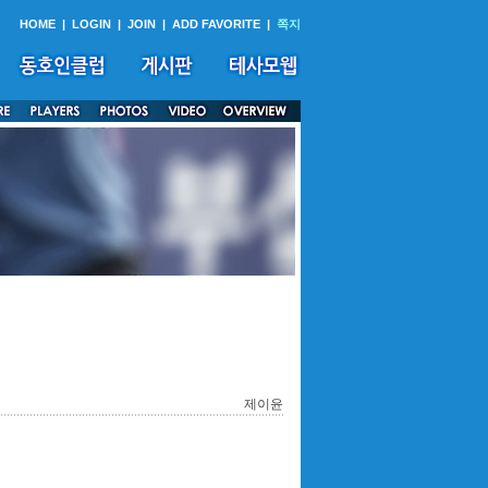
HOME
|
LOGIN
|
JOIN
|
ADD FAVORITE
|
쪽지
제이윤