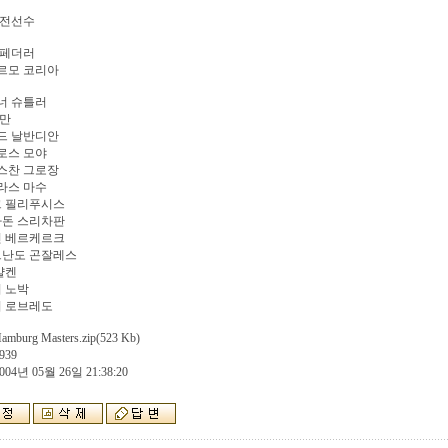
출전선수
저 페더러
예르모 코리아
이너 슈틀러
헨만
비드 날반디안
를로스 모야
바스찬 그로장
콜라스 마수
마크 필리푸시스
파라돈 스리차판
마틴 베르케르크
페르난도 곤잘레스
 샬켄
리 노박
토미 로브레도
amburg Masters.zip
(523 Kb)
939
004년 05월 26일 21:38:20