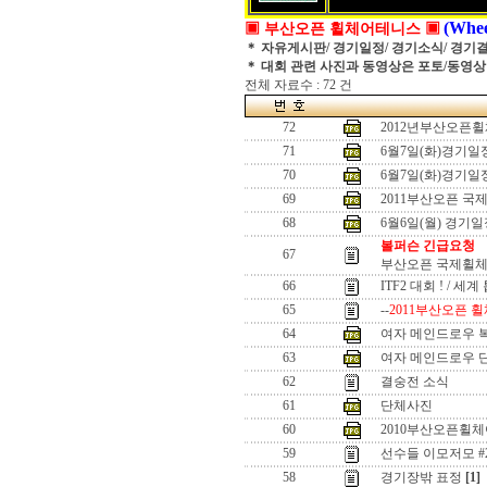
(Whee
▣ 부산오픈 휠체어테니스 ▣
＊ 자유게시판/ 경기일정/ 경기소식/ 경기
＊ 대회 관련 사진과 동영상은 포토/동영
전체 자료수 : 72 건
72
2012년부산오픈
71
6월7일(화)경기
70
6월7일(화)경기
69
2011부산오픈 국
68
6월6일(월) 경기
볼퍼슨 긴급요청
67
부산오픈 국제휠체
66
ITF2 대회 ! / 세
65
--
2011부산오픈 휠
64
여자 메인드로우 
63
여자 메인드로우 
62
결숭전 소식
61
단체사진
60
2010부산오픈휠
59
선수들 이모저모 #
58
경기장밖 표정
[1]