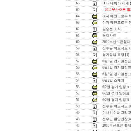
66
ITF2 대회 ! / 세
65
--
2011부산오픈 휠
64
여자 메인드로우 
63
여자 메인드로우 
62
결숭전 소식
61
단체사진
60
2010부산오픈휠
59
선수들 이모저모 #
58
경기장밖 표정
[1]
57
6월3일 경기일정표
56
6월3일 경기일정
55
6월3일 경기일정
54
6월2일 스케치
53
6/2일 경기 일정표
52
6/2일 경기 일정
51
6/2일 경기 일정
50
선수들 이모저모
[
49
미녀선수들 그리고 .
48
선수단 환영만찬(
47
2010부산오픈 