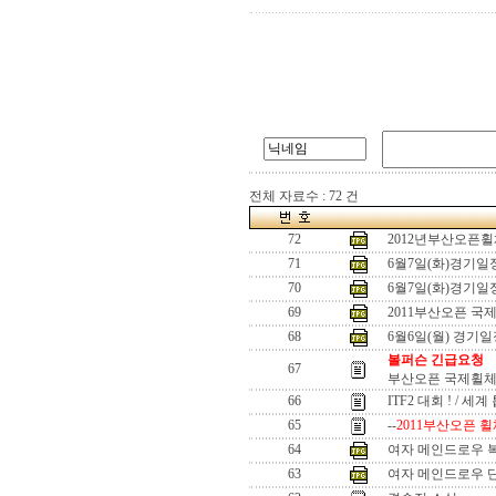
전체 자료수 : 72 건
72
2012년부산오픈
71
6월7일(화)경기
70
6월7일(화)경기
69
2011부산오픈 국
68
6월6일(월) 경기
볼퍼슨 긴급요청
67
부산오픈 국제휠체
66
ITF2 대회 ! / 세
65
--
2011부산오픈 휠
64
여자 메인드로우 
63
여자 메인드로우 