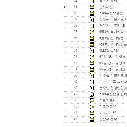
62
결숭전 소식
▶
61
단체사진
60
2010부산오픈휠
59
선수들 이모저모 #
58
경기장밖 표정
[1]
57
6월3일 경기일정표
56
6월3일 경기일정
55
6월3일 경기일정
54
6월2일 스케치
53
6/2일 경기 일정표
52
6/2일 경기 일정
51
6/2일 경기 일정
50
선수들 이모저모
[
49
미녀선수들 그리고 .
48
선수단 환영만찬(
47
2010부산오픈 
46
이모저모#5
45
이모저모#4
44
이모저모#3
43
김삼주 선수