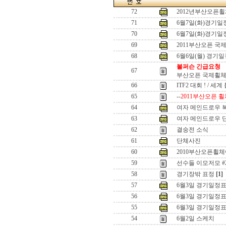
72
2012년부산오픈
71
6월7일(화)경기
70
6월7일(화)경기
69
2011부산오픈 국
68
6월6일(월) 경기
볼퍼슨 긴급요청
67
부산오픈 국제휠체
66
ITF2 대회 ! / 세
65
--
2011부산오픈 휠
64
여자 메인드로우 
63
여자 메인드로우 
62
결숭전 소식
61
단체사진
60
2010부산오픈휠
59
선수들 이모저모 #
58
경기장밖 표정
[1]
57
6월3일 경기일정표
56
6월3일 경기일정
55
6월3일 경기일정
54
6월2일 스케치