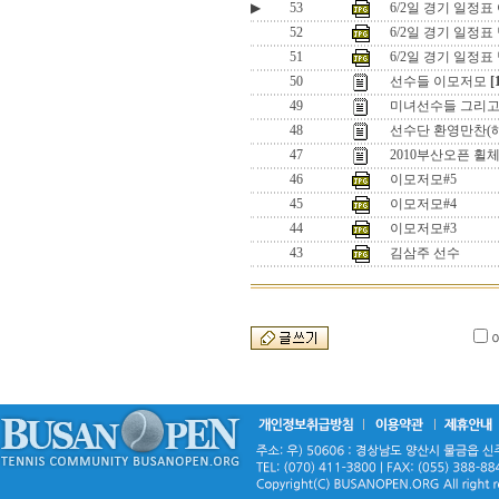
▶
53
6/2일 경기 일정표
52
6/2일 경기 일정
51
6/2일 경기 일정
50
선수들 이모저모
[
49
미녀선수들 그리고 .
48
선수단 환영만찬(
47
2010부산오픈 
46
이모저모#5
45
이모저모#4
44
이모저모#3
43
김삼주 선수