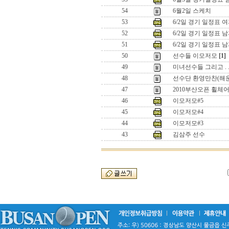
54
6월2일 스케치
53
6/2일 경기 일정표 
52
6/2일 경기 일정표 
51
6/2일 경기 일정표 
50
선수들 이모저모
[1]
49
미녀선수들 그리고 . 
48
선수단 환영만찬(해
47
2010부산오픈 휠체
46
이모저모#5
45
이모저모#4
44
이모저모#3
43
김삼주 선수