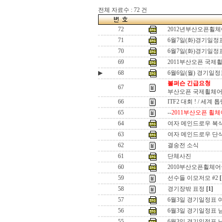
전체 자료수 : 72 건
72
2012년부산오픈휠
71
6월7일(화)경기일정
70
6월7일(화)경기일정
69
2011부산오픈 국제
▶
68
6월6일(월) 경기일정
볼퍼슨 긴급요청
67
부산오픈 국제휠체어
66
ITF2 대회 ! / 세계 
65
--
2011부산오픈 휠체
64
여자 메인드로우 복
63
여자 메인드로우 단
62
결숭전 소식
61
단체사진
60
2010부산오픈휠체
59
선수들 이모저모 #2
[
58
경기장밖 표정
[1]
57
6월3일 경기일정표 
56
6월3일 경기일정표 
55
6월3일 경기일정표 