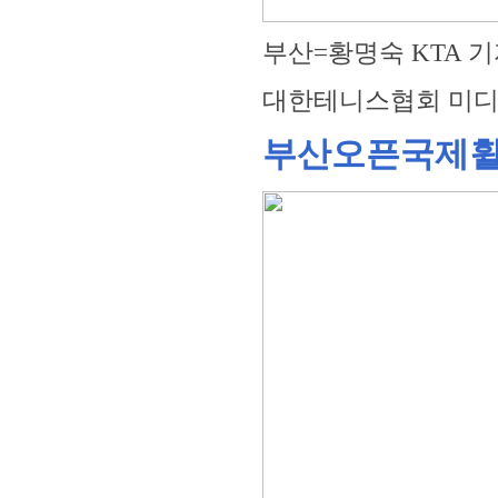
부산=황명숙 KTA 
대한테니스협회 미
부산오픈국제휠