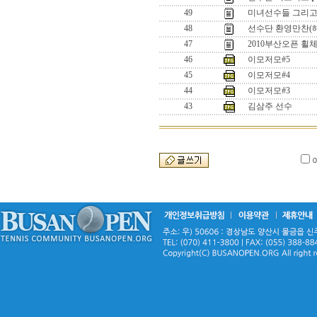
49
미녀선수들 그리고 .
48
선수단 환영만찬(
47
2010부산오픈 
46
이모저모#5
45
이모저모#4
44
이모저모#3
43
김삼주 선수