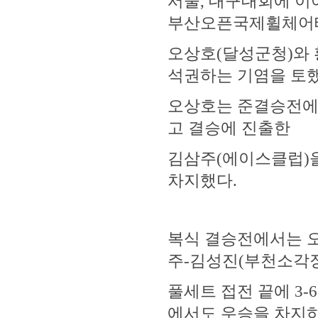
서울, 대구대회에 이
부산오픈국제휠체어테
오상호(달성군청)와 
석권하는 기염을 토했
오상호는 준결승전에서
고 결승에 진출한
김삼주(에이스클럽)을 
차지했다.
복식 결승전에서는 오
주-김성진(부천소각장
풀세트 접전 끝에 3-6
에서도 우승을 차지하