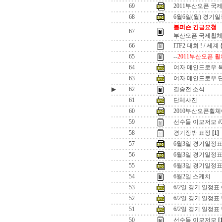
69
2011부산오픈 국
68
6월6일(월) 경기
볼퍼슨 긴급요청
67
부산오픈 국제휠체
66
ITF2 대회 ! / 세
65
--
2011부산오픈 휠
64
여자 메인드로우 
63
여자 메인드로우 
▶
62
결숭전 소식
61
단체사진
60
2010부산오픈휠
59
선수들 이모저모 #
58
경기장밖 표정
[1]
57
6월3일 경기일정표
56
6월3일 경기일정
55
6월3일 경기일정
54
6월2일 스케치
53
6/2일 경기 일정표
52
6/2일 경기 일정
51
6/2일 경기 일정
50
선수들 이모저모
[