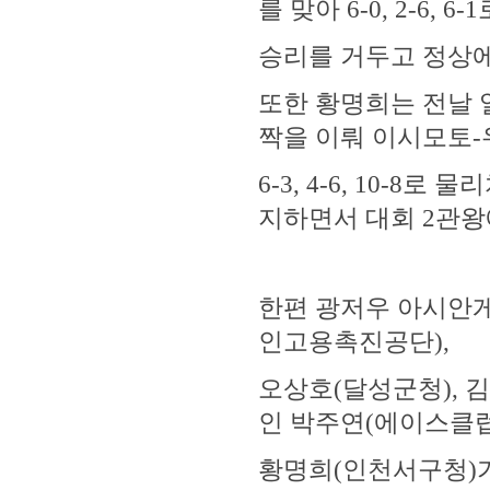
를 맞아 6-0, 2-6, 6
승리를 거두고 정상에
또한 황명희는 전날 
짝을 이뤄 이시모토-
6-3, 4-6, 10-
지하면서 대회 2관왕
한편 광저우 아시안
인고용촉진공단),
오상호(달성군청), 
인 박주연(에이스클
황명희(인천서구청)가