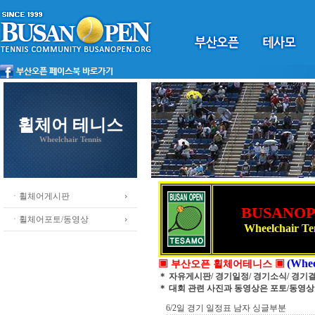
휠체어 테니스
Wheelchair Tennis
ㆍ휠체어게시판
BUSANO
ㆍ휠체어포토/동영상
Wheelchair Te
(Whee
▣ 부산오픈 휠체어테니스 ▣
＊ 자유게시판/ 경기일정/ 경기소식/ 경기
＊ 대회 관련 사진과 동영상은 포토/동영
6/2일 경기 일정표 남자 싱글부분