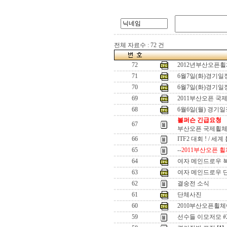
전체 자료수 : 72 건
72
2012년부산오픈
71
6월7일(화)경기
70
6월7일(화)경기
69
2011부산오픈 국
68
6월6일(월) 경기
볼퍼슨 긴급요청
67
부산오픈 국제휠체
66
ITF2 대회 ! / 세
65
--
2011부산오픈 휠
64
여자 메인드로우 
63
여자 메인드로우 
62
결숭전 소식
61
단체사진
60
2010부산오픈휠
59
선수들 이모저모 #