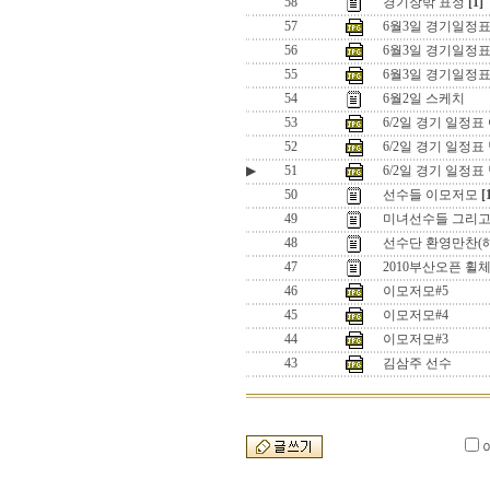
58
경기장밖 표정
[1]
57
6월3일 경기일정표
56
6월3일 경기일정
55
6월3일 경기일정
54
6월2일 스케치
53
6/2일 경기 일정표
52
6/2일 경기 일정
▶
51
6/2일 경기 일정
50
선수들 이모저모
[
49
미녀선수들 그리고 .
48
선수단 환영만찬(
47
2010부산오픈 
46
이모저모#5
45
이모저모#4
44
이모저모#3
43
김삼주 선수