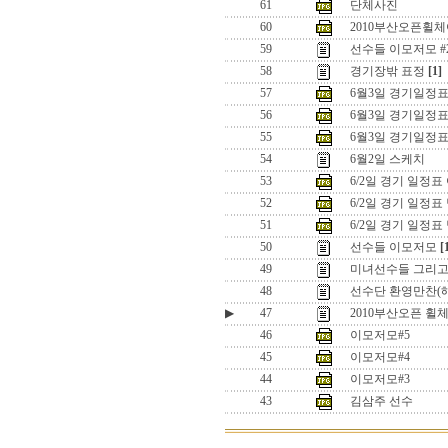
61
단체사진
60
2010부산오픈휠
59
선수들 이모저모 #
58
경기장밖 표정
[1]
57
6월3일 경기일정표
56
6월3일 경기일정
55
6월3일 경기일정
54
6월2일 스케치
53
6/2일 경기 일정표
52
6/2일 경기 일정
51
6/2일 경기 일정
50
선수들 이모저모
[
49
미녀선수들 그리고 .
48
선수단 환영만찬(
▶
47
2010부산오픈 
46
이모저모#5
45
이모저모#4
44
이모저모#3
43
김삼주 선수