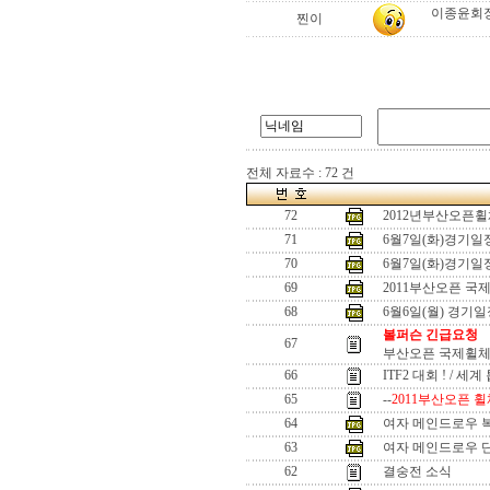
이종윤회장
찐이
전체 자료수 : 72 건
72
2012년부산오픈
71
6월7일(화)경기
70
6월7일(화)경기
69
2011부산오픈 국
68
6월6일(월) 경기
볼퍼슨 긴급요청
67
부산오픈 국제휠체
66
ITF2 대회 ! / 세
65
--
2011부산오픈 휠
64
여자 메인드로우 
63
여자 메인드로우 
62
결숭전 소식