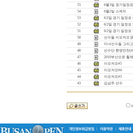
55
6월3일 경기일정
54
6월2일 스케치
53
6/2일 경기 일정표
52
6/2일 경기 일정
51
6/2일 경기 일정
50
선수들 이모저모
[
49
미녀선수들 그리고 .
48
선수단 환영만찬(
47
2010부산오픈 
46
이모저모#5
45
이모저모#4
44
이모저모#3
43
김삼주 선수