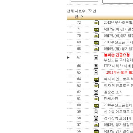
전체 자료수 : 72 건
72
2012년부산오픈
71
6월7일(화)경기
70
6월7일(화)경기
69
2011부산오픈 국
68
6월6일(월) 경기
볼퍼슨 긴급요청
▶
67
부산오픈 국제휠체
66
ITF2 대회 ! / 세
65
--
2011부산오픈 휠
64
여자 메인드로우 
63
여자 메인드로우 
62
결숭전 소식
61
단체사진
60
2010부산오픈휠
59
선수들 이모저모 #
58
경기장밖 표정
[1]
57
6월3일 경기일정표
56
6월3일 경기일정