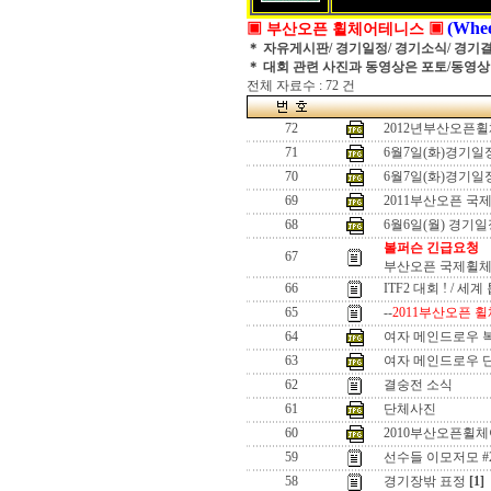
(Whee
▣ 부산오픈 휠체어테니스 ▣
＊ 자유게시판/ 경기일정/ 경기소식/ 경기
＊ 대회 관련 사진과 동영상은 포토/동영
전체 자료수 : 72 건
72
2012년부산오픈
71
6월7일(화)경기
70
6월7일(화)경기
69
2011부산오픈 국
68
6월6일(월) 경기
볼퍼슨 긴급요청
67
부산오픈 국제휠체
66
ITF2 대회 ! / 세
65
--
2011부산오픈 휠
64
여자 메인드로우 
63
여자 메인드로우 
62
결숭전 소식
61
단체사진
60
2010부산오픈휠
59
선수들 이모저모 #
58
경기장밖 표정
[1]