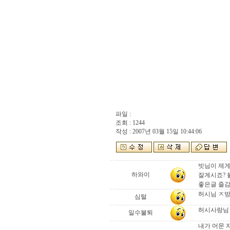
파일 :
조회 : 1244
작성 : 2007년 03월 15일 10:44:06
빗님이 제게
하와이
잘계시죠?
좋은글 즐감
허시님 ㅈ방
심털
허시사랑님 
일수불퇴
내가 머문 