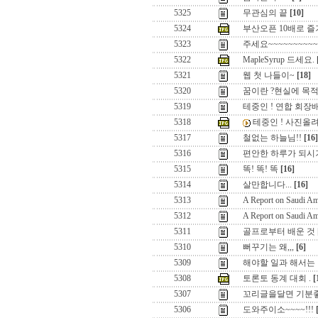
5325
무관심의 끝
[10]
5324
부산오픈 10배로 
5323
주세요~~~~~~~~~~
5322
MapleSyrup 드세요.
5321
웹 첫 나들이~
[18]
5320
꿈이란 ?현실에 목적
5319
테중인 ! 연합 회장배
5318
테중인 ! 사진올
5317
철없는 하늘님!!
[16]
5316
편안한 하루가 되시기
5315
똑! 똑! 똑
[16]
5314
살만합니다...
[16]
5313
A Report on Saudi Am
5312
A Report on Saudi Am
5311
골프로부터 배운 것
5310
뻐꾸기는 왜,,,
[6]
5309
해야할 일과 해서는 
5308
토론토 동계 대회 .
[
5307
꼬리글을달면 기분
5306
도와주이소~~~~!!!