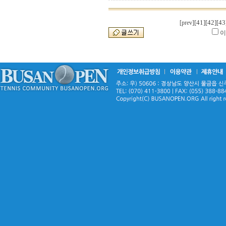
[41]
[42]
[43
[prev]