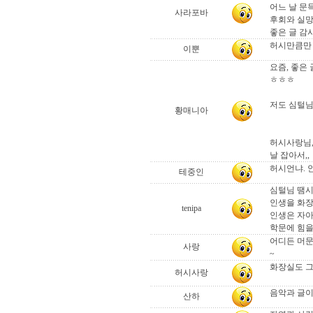
어느 날 문
사라포바
후회와 실망
좋은 글 감
허시만큼만 
이뿐
요즘, 좋은
ㅎㅎㅎ
저도 심털님
황매니아
허시사랑님,
날 잡아서,,
허시언냐. 
테중인
심털님 땜시
인생을 화장
tenipa
인생은 자아
학문에 힘을
어디든 머문
사랑
~
화장실도 그
허시사랑
음악과 글이
산하