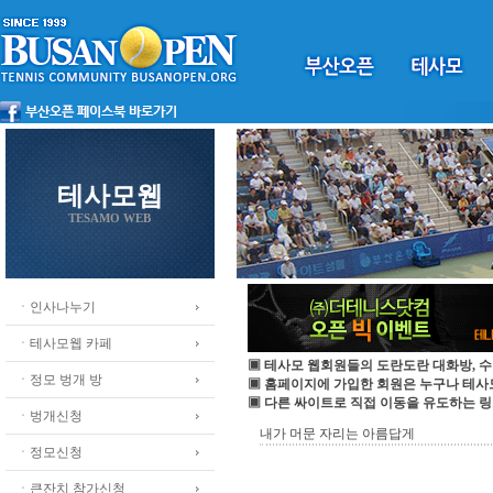
테사모웹
TESAMO WEB
ㆍ인사나누기
ㆍ테사모웹 카페
▣ 테사모 웹회원들의 도란도란 대화방, 수
ㆍ정모 벙개 방
▣ 홈페이지에 가입한 회원은 누구나 테
▣ 다른 싸이트로 직접 이동을 유도하는 링
ㆍ벙개신청
내가 머문 자리는 아름답게
ㆍ정모신청
ㆍ큰잔치 참가신청