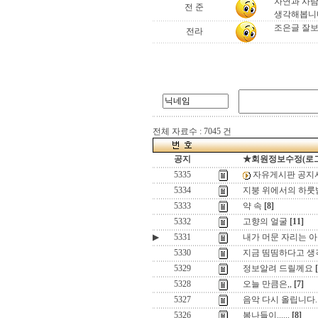
자연과 사람
전 준
생각해봅니다
조은글 잘보고
전라
전체 자료수 : 7045 건
공지
★회원정보수정(로그인)
5335
자유게시판 공지
5334
지붕 위에서의 하룻
5333
약 속
[8]
5332
고향의 얼굴
[11]
▶
5331
내가 머문 자리는 
5330
지금 띰띰하다고 생
5329
정보알려 드릴께요
5328
오늘 만큼은,,
[7]
5327
음악 다시 올립니다.
5326
봄나들이......
[8]