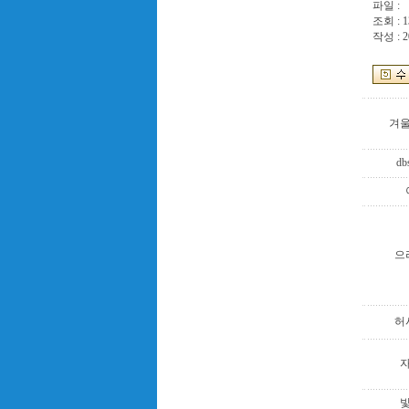
파일 :
조회 : 1
작성 : 2
겨
db
으
허