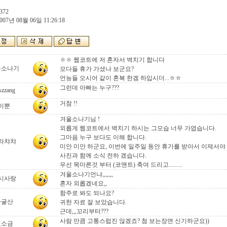
372
007년 08월 06일 11:26:18
ㅎㅎ 웹코트에 저 혼자서 벽치기 합니다
울소나기
모다들 휴가 가셨나 보군요?
언능들 오시어 같이 혼복 한겜 하입시더...ㅎㅎ
그런데 아빠는 누구???
szzang
거참 !!
이뿐
겨울소나기님 !
외롭게 웹코트에서 벽치기 하시는 그모습 너무 가엽습니다.
그마음 누구 보다도 이해 합니다.
라챠챠
미안 미안 하군요, 이번에 일주일 동안 휴가를 받아서 이제서야
사진과 함께 소식 전하 겠습니다.
우선 목마른것 부터 (코맨트) 축여 드리고.........
겨울소나기언냐,,,,,,,
시사랑
혼자 외롭겠네요,,
함주로 봐도 되나요?
자굴산
귀한 자료 잘 보았습니다.
근데,,,꼬리부터???
사람 만큼 고통스럽진 않겠죠? 첨 보는장면 신기하군요))
빛소금