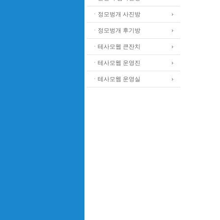
ㆍ정모벙개 사진방
ㆍ정모벙개 후기방
ㆍ테사모웹 큰잔치
ㆍ테사모웹 운영진
ㆍ테사모웹 운영실