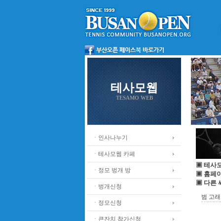
테사모웹
TESAMO WEB
ㆍ인사나누기
ㆍ테사모웹 카페
▣ 테사
ㆍ정모 벙개 방
▣ 홈페
▣ 다른
ㆍ벙개신청
범 고래
ㆍ정모신청
ㆍ큰잔치 참가신청