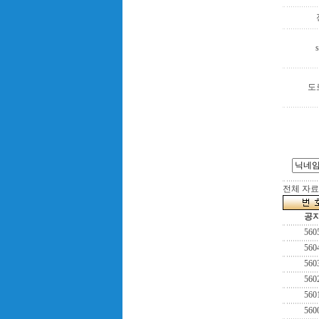
s
도
전체 자료수
공
560
560
560
560
560
560