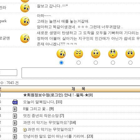
잘보고 갑니다..^^*
전라
아하~~~
park
고래는 놀면서 애를 놓는거같애.
엄마하고 똑같이생겼네 .ㅎㅎㅎ.그런데 너무귀엽당...
새로운 생명이 탄생하고 그 도착을 모두들 기뻐하며 기다리는
로굳맨
정하며 더불어 살아가는 지구인의 인간애가 아닌가 쉽네요 
존재 아니겠니??? ㅋㅋㅋ
 : 7045 건
지
★회원정보수정(로그인) 안내 ! -필독-★[0]
5
오늘이 말복입니다,
[11]
4
8월 그리고 꽃...
[9]
3
멋진 중년의 작은소망
[7]
2
과연 이 악기는 무엇일까요?
[14]
1
과연 이 악기는 무엇일까요?
0
안녕이란 말도 없이 떠난 너를 기리며..
[23]