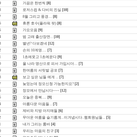
9
가끔은 한번씩
[8]
8
로저스컵 & 다비의 진실
[10]
7
8월 그리고 풍경....
[8]
6
휴론 호수(플라워 팟)
[8]
5
가요모음
[9]
4
범 고래 출산장면...
[10]
3
별년? 다보겠네
[12]
2
손의 10계명.....
[7]
1
1초에웃고 1초에운다
[9]
0
울 나라 명산으로 피서 가입시더....
[7]
9
한여름의 서릿발 공포
[7]
8
보고 싶은 님들 에게 ...
[7]
7
늦었는데 정모신청 가능한지요?
[2]
6
정모에서 만납시다~~~
[12]
5
오늘은 중복.....
[9]
4
아름다운 마음들...
[7]
3
제비와 지방 아지매들
[6]
2
무더운 여름을 슬기롭게...이겨냅시다..웹회원님들...
[5]
1
내가 그리는 룸바
[4]
0
우리는 마음의 친구
[3]