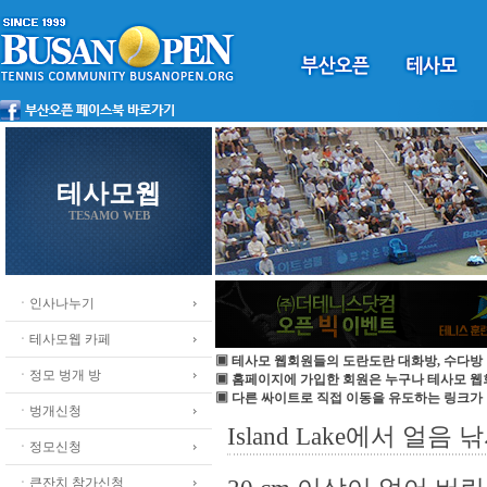
테사모웹
TESAMO WEB
ㆍ인사나누기
ㆍ테사모웹 카페
▣ 테사모 웹회원들의 도란도란 대화방, 수다방 
ㆍ정모 벙개 방
▣ 홈페이지에 가입한 회원은 누구나 테사모 
▣ 다른 싸이트로 직접 이동을 유도하는 링크가
ㆍ벙개신청
Island Lake에서 얼음 낚
ㆍ정모신청
ㆍ큰잔치 참가신청