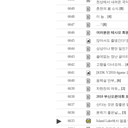
천상에서 내려온 국
6649
춘천의 봄 소식
[8]
6648
이 늠 ..
[4]
6647
.... !
[8]
6646
여러분은 테사모 회
6645
앉아서도 줄댕긴다!
[
6644
상상이나 했던 일인가
6643
쓸데없는 장난 글이라
6642
고향을 다녀오며....
[
6641
[KDK V2010-4ga
6640
음력설 안부,,
[6]
6639
차한잔의 여유,,,
[2]
6638
2010 부산오픈대회
6637
산다는 것은 참좋은 
6636
분위기 좋은날,,,,
[3]
▶
6635
Island Lake에서 얼음