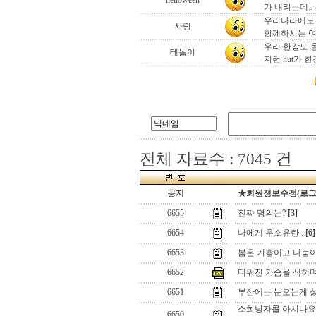
helloween
가 내리는데..-
우리나라에도 
사랑
함께하시는 여
우리 한강도 
테돌이
저런 hut가 
전체 자료수 : 7045 건
공지
★회원정보수정(로그인)
6655
진짜 명의는?
[3]
6654
나에게 무소유란..
[6]
6653
봄은 기쁨이고 나눔이
6652
더워진 가슴을 식히
6651
부산에는 눈오는게 
소희낭자를 아시나요
6650