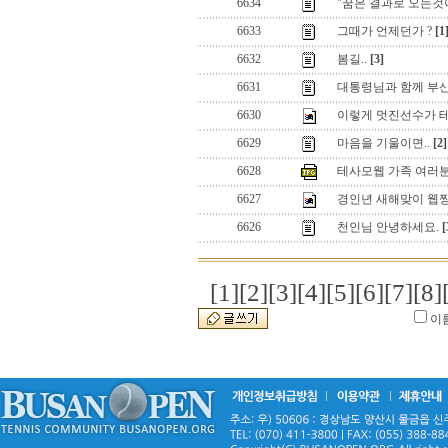
6634
"꿈은 결과로 오는것이
6633
그때가 언제던가 ?
[1
6632
봄길..
[3]
6631
대통령님과 함께 부산
6630
이렇게 멋진선수가 
6629
마음을 기울이면..
[2]
6628
테사모웹 가족 여러분
6627
경인년 새해맞이 웹짱
6626
천인님 안녕하세요.
[
[1]
[2]
[3]
[4]
[5]
[6]
[7]
[8]
이