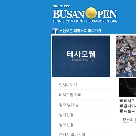
테사모웹
TESAMO WEB
ㆍ인사나누기
ㆍ테사모웹 카페
▣ 테사모
ㆍ정모 벙개 방
▣ 홈페이
▣ 다른 
ㆍ벙개신청
춘천의 
ㆍ정모신청
ㆍ큰잔치 참가신청