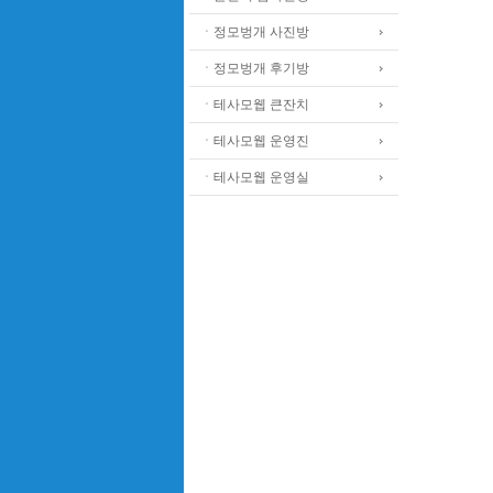
ㆍ정모벙개 사진방
ㆍ정모벙개 후기방
ㆍ테사모웹 큰잔치
ㆍ테사모웹 운영진
ㆍ테사모웹 운영실