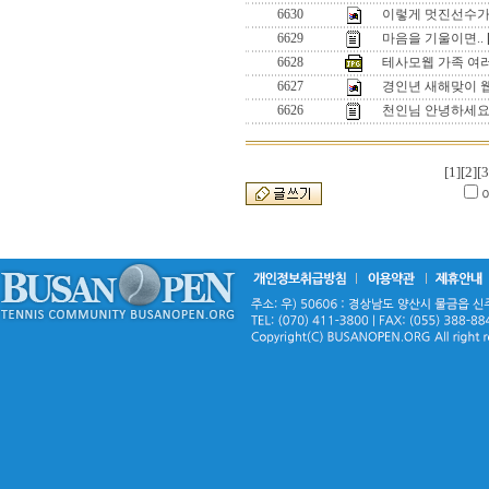
6630
이렇게 멋진선수가
6629
마음을 기울이면..
6628
테사모웹 가족 여러
6627
경인년 새해맞이 웹
6626
천인님 안녕하세요
[1]
[2]
[3