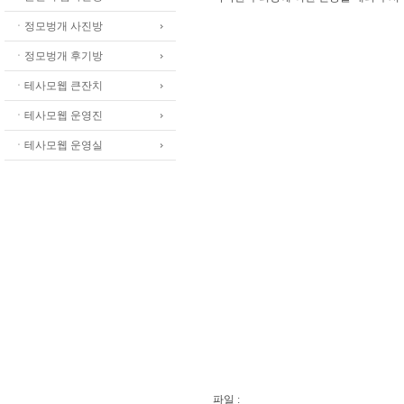
ㆍ정모벙개 사진방
ㆍ정모벙개 후기방
ㆍ테사모웹 큰잔치
ㆍ테사모웹 운영진
ㆍ테사모웹 운영실
파일 :