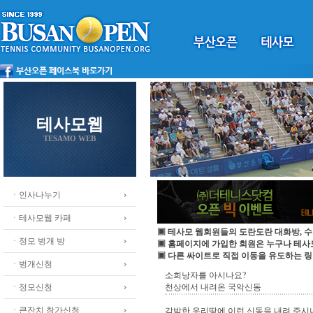
테사모웹
TESAMO WEB
ㆍ인사나누기
ㆍ테사모웹 카페
▣ 테사모 웹회원들의 도란도란 대화방, 수
ㆍ정모 벙개 방
▣ 홈페이지에 가입한 회원은 누구나 테
▣ 다른 싸이트로 직접 이동을 유도하는 링
ㆍ벙개신청
소희낭자를 아시나요?
ㆍ정모신청
천상에서 내려온 국악신동
ㆍ큰잔치 참가신청
각박한 우리땅에 이런 신동을 내려 주시니