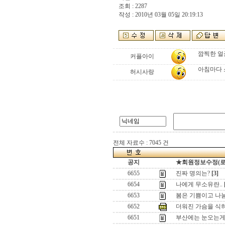
조회 : 2287
작성 : 2010년 03월 05일 20:19:13
깜찍한 얼굴
커플아이
아침마다 소
허시사랑
전체 자료수 : 7045 건
공지
★회원정보수정(로그인
6655
진짜 명의는?
[3]
6654
나에게 무소유란..
6653
봄은 기쁨이고 나눔
6652
더워진 가슴을 식
6651
부산에는 눈오는게