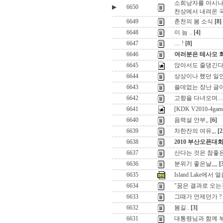
소희낭자를 아시나
▶
6650
천상에서 내려온 
6649
춘천의 봄 소식
[8]
6648
이 늠 ..
[4]
6647
.... !
[8]
6646
여러분은 테사모 
6645
앉아서도 줄댕긴다
6644
상상이나 했던 일인
6643
쓸데없는 장난 글이
6642
고향을 다녀오며...
6641
[KDK V2010-4
6640
음력설 안부,,
[6]
6639
차한잔의 여유,,,
[2
6638
2010 부산오픈대
6637
산다는 것은 참좋은
6636
분위기 좋은날,,,,
[
6635
Island Lake에서 
6634
"꿈은 결과로 오는것
6633
그때가 언제던가 ?
6632
봄길..
[3]
6631
대통령님과 함께 부