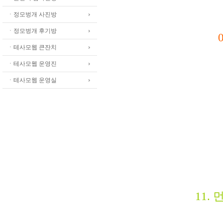
ㆍ정모벙개 사진방
ㆍ정모벙개 후기방
ㆍ테사모웹 큰잔치
ㆍ테사모웹 운영진
ㆍ테사모웹 운영실
11. 