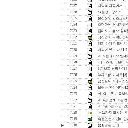
7037
시작의 처음에서 ,,,
7036
=4월정모공지=
7035
울산상안 인조코트
7034
오랜만에 경사가있어
7033
웹테사모 정모 참석
7032
정선임계 다녀왔습니
7031
임계 하계 캠프에서
7030
내속에 있는 나 ?
[1]
7029
2015 웹테사모 임
7028
[테니스 천국 원테
7027
1원 보고 천리간다 !
7026
無爲自然 이라 !!
[2]
7025
금정실내외테니스장
7024
올해는 휴식이다..
[2
7023
제1회 토론토 중앙
7022
2014년 임계 여름 
7021
2014년 6월 29일 
7020
'버들가지 떨치는 봄
7019
속절없는 시간에 안
▶
7018
봄꽃같은 노래..