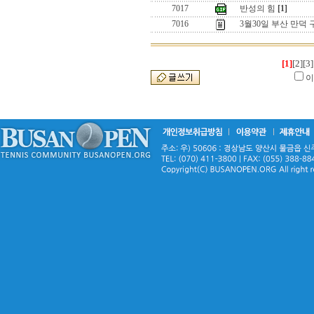
7017
반성의 힘
[1]
7016
3월30일 부산 만덕
[1]
[2]
[3]