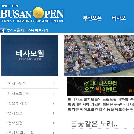
테사모웹
TESAMO WEB
ㆍ인사나누기
ㆍ테사모웹 카페
▣ 테사모 웹회원들의 도란도란 대화방, 수
ㆍ정모 벙개 방
▣ 홈페이지에 가입한 회원은 누구나 테
▣ 다른 싸이트로 직접 이동을 유도하는 링
ㆍ벙개신청
봄꽃같은 노래..
ㆍ정모신청
ㆍ큰잔치 참가신청