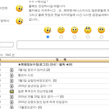
ㄹㅌㅇ박사님 !
올해도 건강하시길 바랍니다.
이안트
웹카페도 지켜주시고 ...또...해박한 테니스지식도 많은분들께 
그리고 올해 첫정모 첫달 마지막일에 시간 나시면 금정실내에서
갑니다 ,
터엉박사
 : 7045 건
지
★회원정보수정(로그인) 안내 ! -필독-★[0]
5
3월1일 정모가 있어요
[2]
4
황진이 시조
3
3월1일 삼일만세정모공지..
[1]
2
2016년 송년모임 공지~~^^
1
일본 후쿠오카 친선게임
[4]
0
2016년 10월 29일 정모 공지~~^^
[1]
9
2016년 강원도정선 임계 하계 모임공지
8
=5월정모공지=
[1]