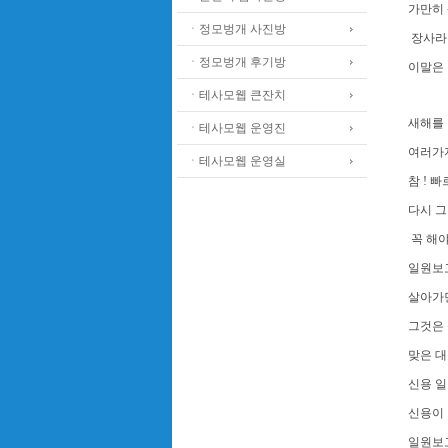
가만히
ㆍ정모벙개 사진방
장사라
ㆍ정모벙개 후기방
이말은 
ㆍ테사모웹 큰잔치
새해를 
ㆍ테사모웹 운영진
여러가지
ㆍ테사모웹 운영실
참 ! 
다시 
꼭 해
일원보
살아가면
그것은 
맞은 
신용 일
신용이
일원보