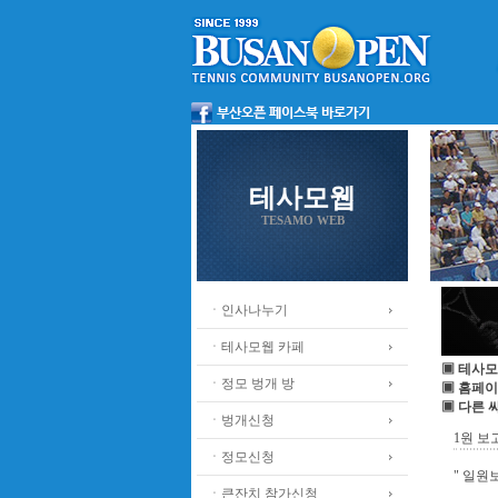
테사모웹
TESAMO WEB
ㆍ인사나누기
ㆍ테사모웹 카페
▣ 테사모
ㆍ정모 벙개 방
▣ 홈페이
▣ 다른 
ㆍ벙개신청
1원 보
ㆍ정모신청
" 일원
ㆍ큰잔치 참가신청