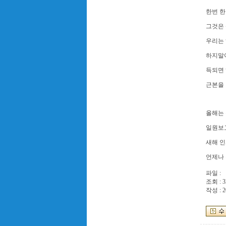
한번 한
그것은
우리는 
하지말
득되면 
근본을
올해는 
일원보
새해 
언제나 
파일 :
조회 : 3
작성 : 2