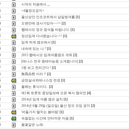
7
시작의 처음에서 ,,,
6
=4월정모공지=
5
울산상안 인조코트에서 삼일벙개를
[1]
4
오랜만에 경사가있어~~^^
[2]
3
웹테사모 정모 참석들 바랍니다.
[1]
2
정선임계 다녀왔습니다~^^
[1]
1
임계 하계 캠프에서
[1]
0
내속에 있는 나 ?
[1]
9
2015 웹테사모 임계여름캠프 개최
[2]
8
[테니스 천국 원테마농원 소개합니다]
[2]
7
1원 보고 천리간다 !
[2]
6
無爲自然 이라 !!
[2]
5
금정실내외테니스장 전경
[1]
4
올해는 휴식이다..
[2]
3
제1회 토론토 중앙일보배 오픈 복식 챔피언
[4]
2
2014년 임계 여름 캠프 설치
[1]
1
2014년 6월 29일 (일요일) 울산 정모 모임 공지
[2]
0
'버들가지 떨치는 봄바람'
[1]
9
속절없는 시간에 안타까운 마음
[1]
8
봄꽃같은 노래..