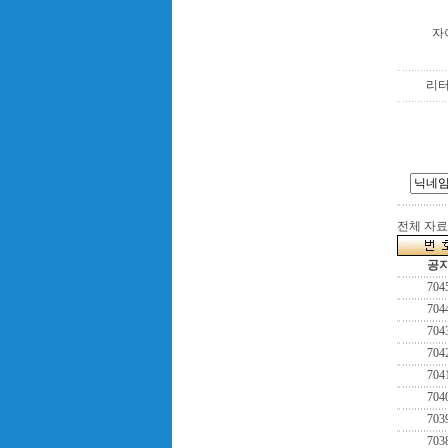
자
리
전체 자료수
공
704
704
704
704
704
704
703
703