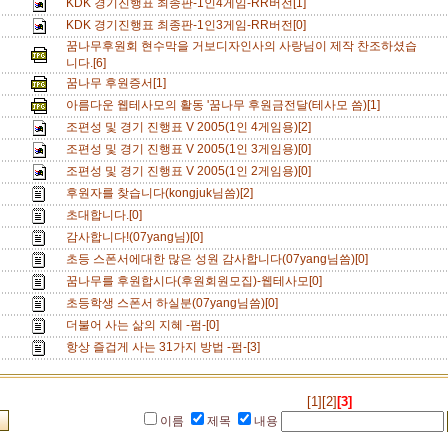
KDK 경기진행표 최종판-1인4게임-RR버전[1]
KDK 경기진행표 최종판-1인3게임-RR버전[0]
꿈나무후원회 현수막을 거보디자인사의 사랑님이 제작 찬조하셨습
니다.[6]
꿈나무 후원증서[1]
아름다운 웹테사모의 활동 '꿈나무 후원금전달(테사모 씀)[1]
조편성 및 경기 진행표 V 2005(1인 4게임용)[2]
조편성 및 경기 진행표 V 2005(1인 3게임용)[0]
조편성 및 경기 진행표 V 2005(1인 2게임용)[0]
후원자를 찾습니다(kongjuk님씀)[2]
초대합니다.[0]
감사합니다!(07yang님)[0]
초등 스폰서에대한 많은 성원 감사합니다(07yang님씀)[0]
꿈나무를 후원합시다(후원회원모집)-웹테사모[0]
초등학생 스폰서 하실분(07yang님씀)[0]
더불어 사는 삶의 지혜 -펌-[0]
항상 즐겁게 사는 31가지 방법 -펌-[3]
[1]
[2]
[3]
이름
제목
내용