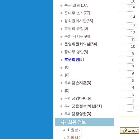
16
송금 알림
[165]
15
꿈나무 소식
[77]
14
정회원게시판
[58]
13
후원회 규정
[6]
12
총회 게시판
[94]
11
운영위원회의실
[54]
10
꿈나무 명단
[8]
9
후원회원
[5]
8
7
.
[0]
6
.
[0]
5
우리꿈
손지훈
[3]
4
.
[0]
3
우리꿈
김다빈
[6]
2
우리꿈
윤정석,혜란
[21]
1
우리꿈
정영현
[3]
회원보기
가입하기