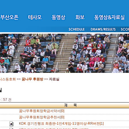
니스동호회
>>
꿈나무 후원방
>>
자료실
실
: 57 건
꿈나무후원회장학금서약서[0]
꿈나무후원회장학금추천서[0]
KDK 경기진행표 최종판-1인4게임-11명이상-RR버전[1]