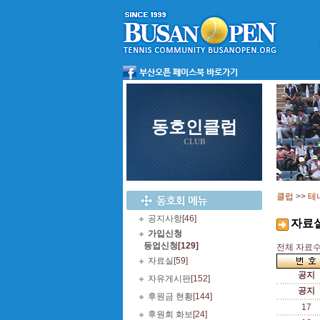
동호인클럽
CLUB
클럽
>>
테
공지사항
[46]
자료
가입신청
등업신청
[129]
전체 자료수 
자료실
[59]
공지
자유게시판
[152]
공지
후원금 현황
[144]
17
후원회 화보
[24]