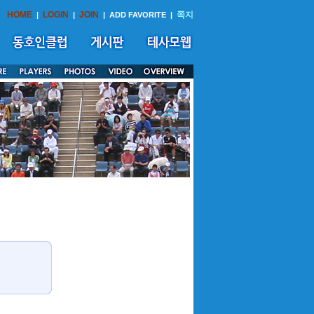
HOME
LOGIN
JOIN
쪽지
|
|
|
ADD FAVORITE
|