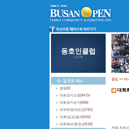
동호인클럽
CLUB
클럽
>>
테
알림
[0]
대회
대회공지요청
[947]
대회공지보기
[898]
코트배정/대진표
[792]
대회(입상)결과
[530]
대회화보/동영상
[536]
전체 자료수 