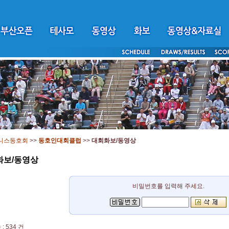
니스동호회
>>
동호인대회클럽
>>
대회화보/동영상
화보/동영상
비밀번호를 입력해 주세요.
: 534 건