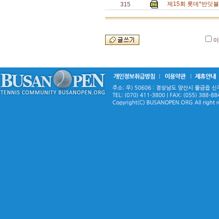
제15회 롯데*반딧불
315