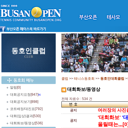
동호인클럽
CLUB
클럽
>>
테니스동호회
>>
동호인대회클럽
>
알림
[0]
대회화보/동영상
대회공지요청
[947]
전체 자료수 : 534 건
대회공지보기
[898]
코트배정/대진표
[792]
여러장의 사진을 
공지
대회(입상)결과
[530]
'대회화보'
'
공지
대회화보/동영상
[536]
올릴때는,,,[0