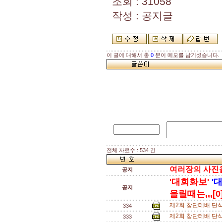
조회 : 31058
작성 : 공지글
이 글에 대해서 총
0
분이 메모를 남기셨습니다.
전체 자료수 : 534 건
여러장의 사진을 
공지
'대회화보'
'
공지
올릴때는,,,[0
제2회 창단테배 단
334
제2회 창단테배 단
333