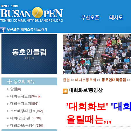
동호인클럽
CLUB
클럽
테니스동호회
동호인대회클럽
>>
>>
>
알림
[0]
대회화보/동영상
대회공지요청
[947]
'대회화보'
'대
대회공지보기
[898]
코트배정/대진표
[792]
올릴때는,,,
대회(입상)결과
[530]
대회화보/동영상
[536]