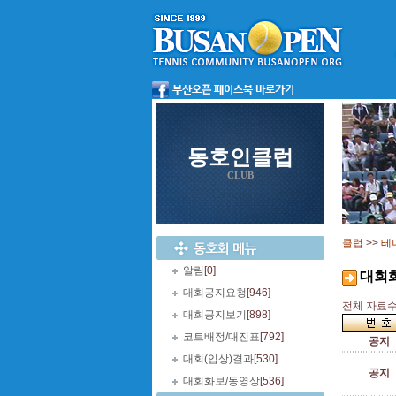
동호인클럽
CLUB
클럽
>>
테
알림
[0]
대회
대회공지요청
[946]
전체 자료수 
대회공지보기
[898]
코트배정/대진표
[792]
공지
대회(입상)결과
[530]
공지
대회화보/동영상
[536]