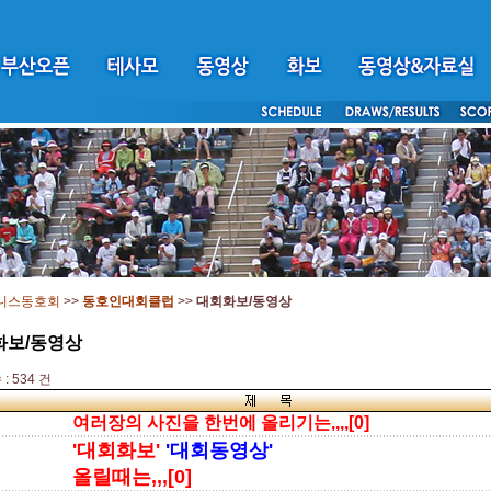
니스동호회
>>
동호인대회클럽
>>
대회화보/동영상
화보/동영상
: 534 건
여러장의 사진을 한번에 올리기는,,,,[0]
'대회화보'
'대회동영상'
올릴때는,,,[0]