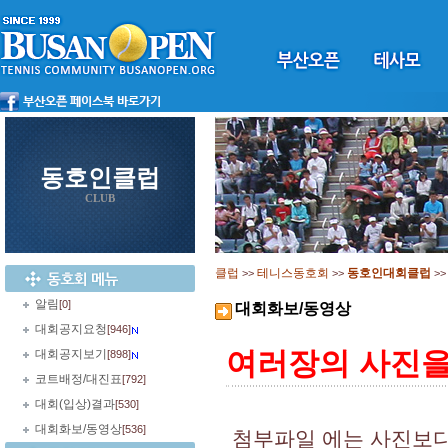
동호인클럽
CLUB
클럽
테니스동호회
동호인대회클럽
>>
>>
>
알림
[0]
대회화보/동영상
대회공지요청
[946]
여러장의 사진을 
대회공지보기
[898]
코트배정/대진표
[792]
대회(입상)결과
[530]
대회화보/동영상
[536]
첨부파일 에는 사진보다