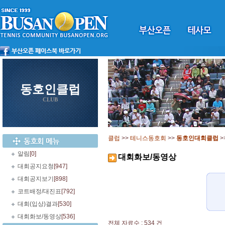
동호인클럽
CLUB
클럽
>>
테니스동호회
>>
동호인대회클럽
>
알림
[0]
대회화보/동영상
대회공지요청
[947]
대회공지보기
[898]
코트배정/대진표
[792]
대회(입상)결과
[530]
대회화보/동영상
[536]
전체 자료수 : 534 건