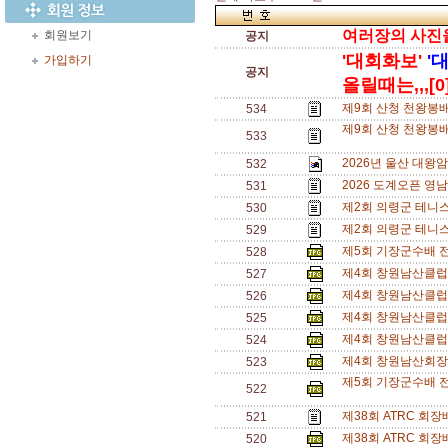
여러장의 사진을 
회원보기
공지
'대회화보'
'
가입하기
공지
올릴때는,,,[0
제9회 산청 천왕봉
534
제9회 산청 천왕봉배
533
2026년 울산 대왕
532
2026 도계오픈 영
531
제2회 의령군 테니
530
제2회 의령군 테니
529
제5회 기장군수배 
528
제4회 창원남산클럽
527
제4회 창원남산클럽
526
제4회 창원남산클럽
525
제4회 창원남산클럽
524
제4회 창원남산회장
523
제5회 기장군수배 전
522
제38회 ATRC 회
521
제38회 ATRC 회
520