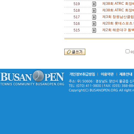
제38회 ATRC 회
519
제38회 ATRC 회
518
제3회 창원남산클럽
517
제20회 롯데스포츠.
516
제2회 해운대구 동백
515