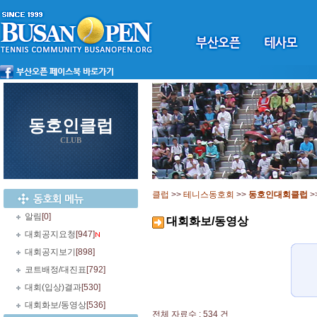
동호인클럽
CLUB
클럽
>>
테니스동호회
>>
동호인대회클럽
>
알림
[0]
대회화보/동영상
대회공지요청
[947]
대회공지보기
[898]
코트배정/대진표
[792]
대회(입상)결과
[530]
대회화보/동영상
[536]
전체 자료수 : 534 건