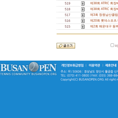
제38회 ATRC 회
519
제38회 ATRC 회
518
제3회 창원남산클럽
517
제20회 롯데스포츠.
516
제2회 해운대구 동백
515