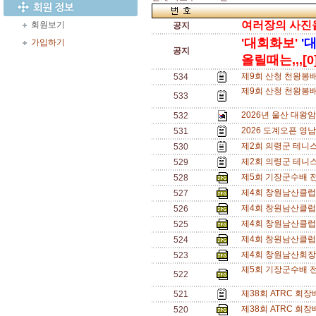
여러장의 사진을 
회원보기
공지
'대회화보'
'
가입하기
공지
올릴때는,,,[0
제9회 산청 천왕봉
534
제9회 산청 천왕봉배
533
2026년 울산 대왕
532
2026 도계오픈 영
531
제2회 의령군 테니
530
제2회 의령군 테니
529
제5회 기장군수배 
528
제4회 창원남산클럽
527
제4회 창원남산클럽
526
제4회 창원남산클럽
525
제4회 창원남산클럽
524
제4회 창원남산회장
523
제5회 기장군수배 전
522
제38회 ATRC 회
521
제38회 ATRC 회
520