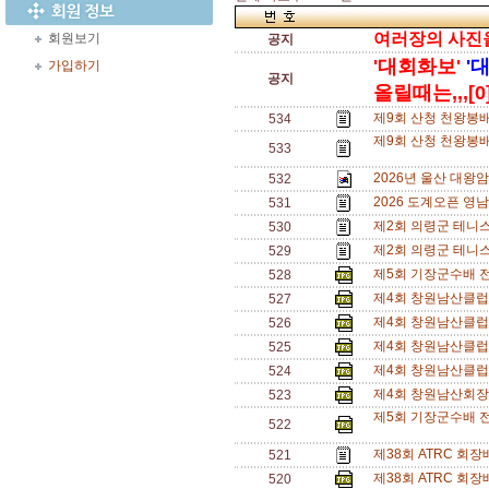
여러장의 사진을 
회원보기
공지
'대회화보'
'
가입하기
공지
올릴때는,,,[0
제9회 산청 천왕봉
534
제9회 산청 천왕봉배
533
2026년 울산 대왕
532
2026 도계오픈 영
531
제2회 의령군 테니
530
제2회 의령군 테니
529
제5회 기장군수배 
528
제4회 창원남산클럽
527
제4회 창원남산클럽
526
제4회 창원남산클럽
525
제4회 창원남산클럽
524
제4회 창원남산회장
523
제5회 기장군수배 전
522
제38회 ATRC 회
521
제38회 ATRC 회
520