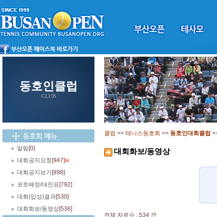
동호인클럽
CLUB
클럽
>>
테니스동호회
>>
동호인대회클럽
>
알림
[0]
대회화보/동영상
대회공지요청
[947]
대회공지보기
[898]
코트배정/대진표
[792]
대회(입상)결과
[530]
대회화보/동영상
[536]
전체 자료수 : 534 건