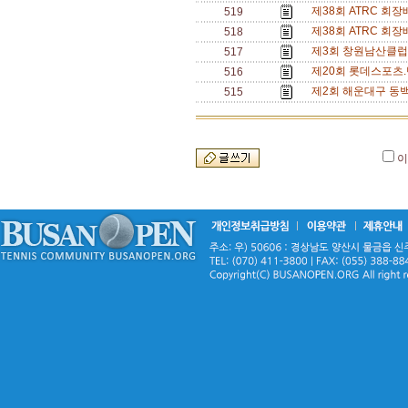
제38회 ATRC 회
519
제38회 ATRC 회
518
제3회 창원남산클럽
517
제20회 롯데스포츠.
516
제2회 해운대구 동백
515