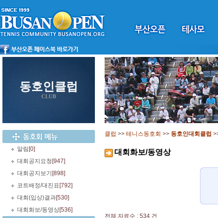
동호인클럽
CLUB
클럽
>>
테니스동호회
>>
동호인대회클럽
>
알림
[0]
대회화보/동영상
대회공지요청
[947]
대회공지보기
[898]
코트배정/대진표
[792]
대회(입상)결과
[530]
대회화보/동영상
[536]
전체 자료수 : 534 건