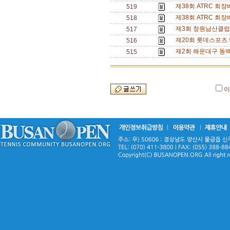
제38회 ATRC 회
519
제38회 ATRC 회
518
제3회 창원남산클럽
517
제20회 롯데스포츠.
516
제2회 해운대구 동백
515