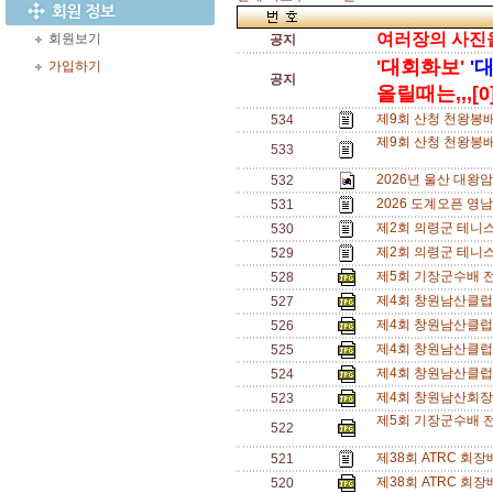
여러장의 사진을 
회원보기
공지
'대회화보'
'
가입하기
공지
올릴때는,,,[0
제9회 산청 천왕봉
534
제9회 산청 천왕봉배
533
2026년 울산 대왕
532
2026 도계오픈 영
531
제2회 의령군 테니
530
제2회 의령군 테니
529
제5회 기장군수배 
528
제4회 창원남산클럽
527
제4회 창원남산클럽
526
제4회 창원남산클럽
525
제4회 창원남산클럽
524
제4회 창원남산회장
523
제5회 기장군수배 전
522
제38회 ATRC 회
521
제38회 ATRC 회
520