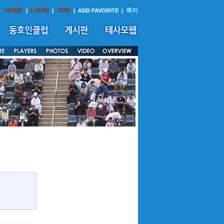
HOME
LOGIN
JOIN
쪽지
|
|
|
ADD FAVORITE
|