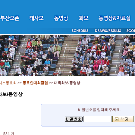
니스동호회
>>
동호인대회클럽
>>
대회화보/동영상
화보/동영상
비밀번호를 입력해 주세요.
: 534 건