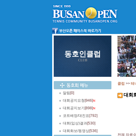
동호인클럽
CLUB
클럽
>>
테
알림
[0]
대회
대회공지요청
[946]
대회공지보기
[898]
코트배정/대진표
[792]
대회(입상)결과
[530]
대회화보/동영상
[536]
전체 자료수 