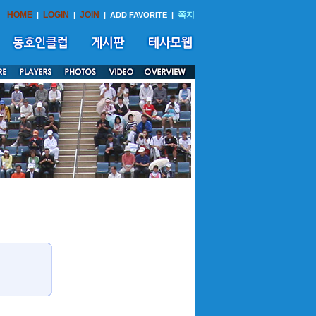
HOME
LOGIN
JOIN
쪽지
|
|
|
ADD FAVORITE
|