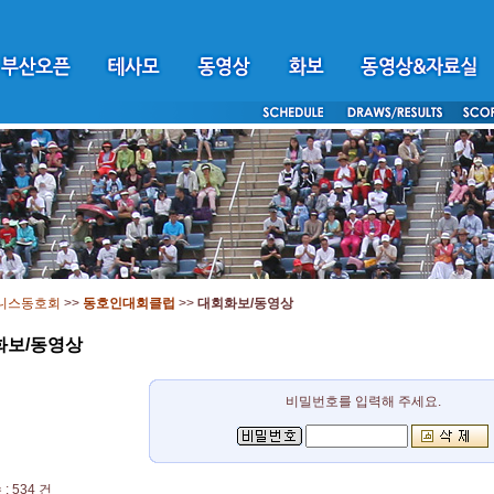
니스동호회
>>
동호인대회클럽
>>
대회화보/동영상
화보/동영상
비밀번호를 입력해 주세요.
: 534 건