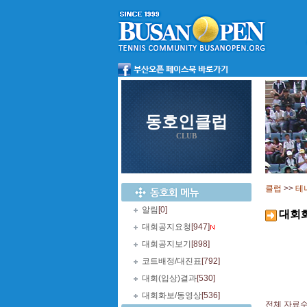
동호인클럽
CLUB
클럽
>>
테
알림
[0]
대회
대회공지요청
[947]
대회공지보기
[898]
코트배정/대진표
[792]
대회(입상)결과
[530]
대회화보/동영상
[536]
전체 자료수 