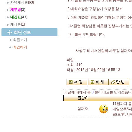
1.각 클럽 선수등록및 참가팀 등록을 10월
자유게시판
[63]
2.대회요강은 구청장기 요강을 참조
재무방
[3]
대진표
[43]
3.이번 제24회 연합회장기때는 푸짐한 
게시판
[1]
각 클럽 회장님을 비롯한 집행부에서는
인 활동 부탁드립니다.
회원보기
가입하기
사상구 테니스연합회 사무장 엄재오
파일 :
조회 : 419
작성 : 2013년 10월 02일 16:55:13
이 글에 대해서 총
0
분이 메모를 남기셨습니
11일까지 
엄재오
내일오후5시
료(오후5시