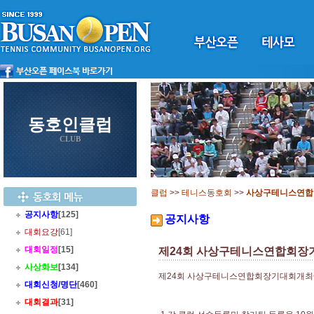
동호인클럽
CLUB
클럽
>>
테니스동호회
>>
사상구테니스연합
공지사항
[125]
공지사항
대회요강
[61]
대회일정
[15]
제24회 사상구테니스연합회장기
사상화보
[134]
제24회 사상구테니스연합회장기대회개최에
대회신청/명단
[460]
대회결과
[31]