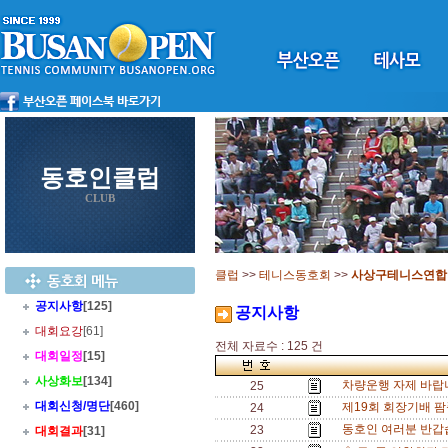
동호인클럽
CLUB
클럽
>>
테니스동호회
>>
사상구테니스연합
공지사항
[125]
공지사항
대회요강
[61]
전체 자료수 : 125 건
대회일정
[15]
사상화보
[134]
차량운행 자제 바랍
25
대회신청/명단
[460]
제19회 회장기배 팜
24
동호인 여러분 반갑
23
대회결과
[31]