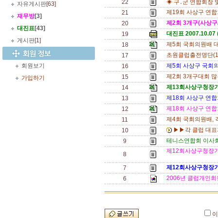
22
◈ 구․군 연합회장 
자유게시판
[63]
제19회 사상구 연
21
재무방
[3]
제2회 3개구(사상구/
20
대진표
[43]
대진표 2007.10.07 
19
게시판
[1]
제5회 국회의원배 대
18
초원클럽출전명단(10
17
회원보기
제5회 사상구 국회
16
제2회 3개구대회 많
15
가입하기
제13회사상구청장기
14
제18회 사상구 연
13
제18회 사상구 연
12
제4회 국회의원배, 
11
▶▶각 클럽 대표자
10
테니스연합회 이사회
9
제12회사상구청장기
8
제12회사상구청장기
7
2006년 클럽개인회
6