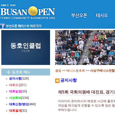
동호인클럽
CLUB
클럽
>>
테니스동호회
>>
사상구테니스연합
공지사항
[125]
공지사항
대회요강
[61]
대회일정
[15]
제5회 국회의원배 대진표, 경
사상화보
[134]
미리미리 준비하시어 예정된 시간에 출전
대회신청/명단
[460]
게임을 메끄럽게 진행할 수 있도록 많은 
부탁드립니다.
대회결과
[31]