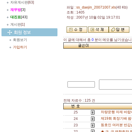
자유게시판
[63]
파일 :
ss_daejin_20071007.xls
(40 Kb)
재무방
[3]
조회 : 1405
대진표
[43]
작성 : 2007년 10월 02일 19:17:01
게시판
[1]
회원보기
이 글에 대해서 총
0
분이 메모를 남기셨습니
가입하기
전체 자료수 : 125 건
차량운행 자제 바랍
25
제19회 회장기배 팜
24
동호인 여러분 반갑
23
22
◈ 구․군 연합회장 