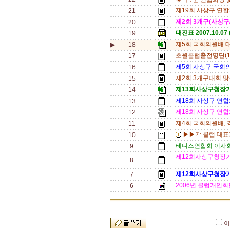
제19회 사상구 연
21
제2회 3개구(사상구/
20
대진표 2007.10.07 
19
제5회 국회의원배 대
▶
18
초원클럽출전명단(10
17
제5회 사상구 국회
16
제2회 3개구대회 많
15
제13회사상구청장기
14
제18회 사상구 연
13
제18회 사상구 연
12
제4회 국회의원배, 
11
▶▶각 클럽 대표자
10
테니스연합회 이사회
9
제12회사상구청장기
8
제12회사상구청장기
7
2006년 클럽개인회
6