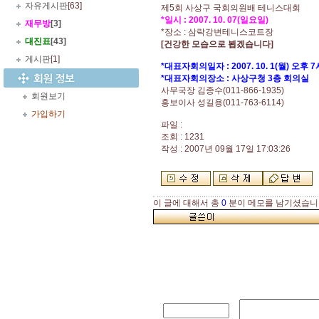
자유게시판
[63]
제5회 사상구 국회의원배 테니스대회
*일시 : 2007. 10. 07(일요일)
재무방
[3]
*장소 : 삼락강변테니스코트장
대진표
[43]
[건강한 모습으로 뵙겠습니다]
게시판
[1]
*대표자회의일자 : 2007. 10. 1(월) 오후 7
*대표자회의장소 : 사상구청 3층 회의실
사무국장 김종수(011-866-1935)
회원보기
홍보이사 성길용(011-763-6114)
가입하기
파일 :
조회 : 1231
작성 : 2007년 09월 17일 17:03:26
이 글에 대해서 총
0
분이 메모를 남기셨습니