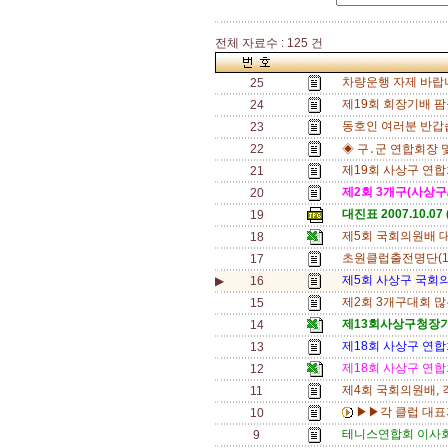
전체 자료수 : 125 건
차량운행 자제 바랍
25
제19회 회장기배 팜
24
동호인 여러분 반갑
23
22
◈ 구․군 연합회장 
제19회 사상구 연
21
제2회 3개구(사상구/
20
대진표 2007.10.07 
19
제5회 국회의원배 대
18
초원클럽출전명단(10
17
제5회 사상구 국회의
▶
16
제2회 3개구대회 많
15
제13회사상구청장기
14
제18회 사상구 연
13
제18회 사상구 연
12
제4회 국회의원배, 
11
▶▶각 클럽 대표자
10
테니스연합회 이사회
9