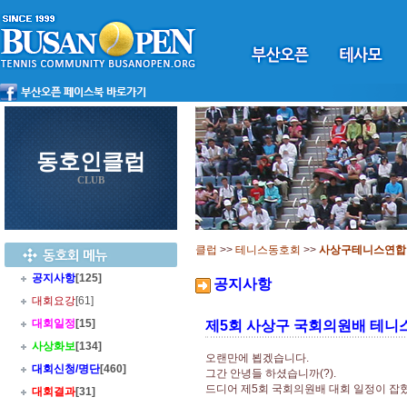
동호인클럽
CLUB
클럽
>>
테니스동호회
>>
사상구테니스연합
공지사항
[125]
공지사항
대회요강
[61]
대회일정
[15]
제5회 사상구 국회의원배 테니
사상화보
[134]
오랜만에 뵙겠습니다.
대회신청/명단
[460]
그간 안녕들 하셨습니까(?).
드디어 제5회 국회의원배 대회 일정이 잡
대회결과
[31]