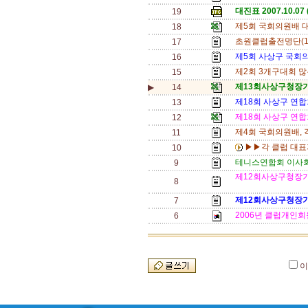
대진표 2007.10.07 
19
제5회 국회의원배 대
18
초원클럽출전명단(10
17
제5회 사상구 국회
16
제2회 3개구대회 많
15
제13회사상구청장기
▶
14
제18회 사상구 연
13
제18회 사상구 연
12
제4회 국회의원배, 
11
▶▶각 클럽 대표자
10
테니스연합회 이사회
9
제12회사상구청장기
8
제12회사상구청장기
7
2006년 클럽개인회
6