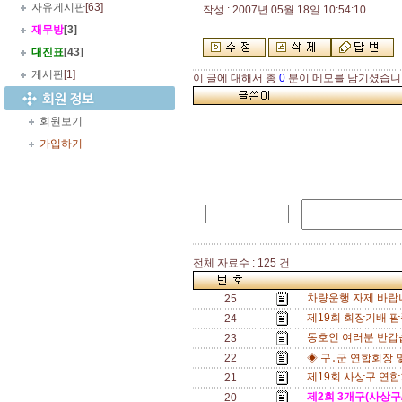
자유게시판
[63]
작성 : 2007년 05월 18일 10:54:10
재무방
[3]
대진표
[43]
게시판
[1]
이 글에 대해서 총
0
분이 메모를 남기셨습니
회원보기
가입하기
전체 자료수 : 125 건
차량운행 자제 바랍
25
제19회 회장기배 팜
24
동호인 여러분 반갑
23
22
◈ 구․군 연합회장 
제19회 사상구 연
21
제2회 3개구(사상구/
20