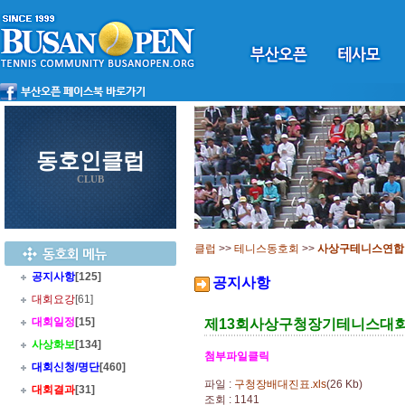
동호인클럽
CLUB
클럽
>>
테니스동호회
>>
사상구테니스연합
공지사항
[125]
공지사항
대회요강
[61]
대회일정
[15]
제13회사상구청장기테니스대회
사상화보
[134]
첨부파일클릭
대회신청/명단
[460]
파일 :
구청장배대진표.xls
(26 Kb)
대회결과
[31]
조회 : 1141