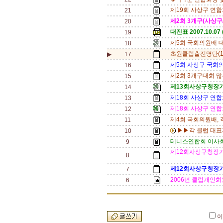
제19회 사상구 연
21
제2회 3개구(사상구/
20
대진표 2007.10.07 
19
제5회 국회의원배 대
18
초원클럽출전명단(10
▶
17
제5회 사상구 국회
16
제2회 3개구대회 많
15
제13회사상구청장기
14
제18회 사상구 연
13
제18회 사상구 연
12
제4회 국회의원배, 
11
▶▶각 클럽 대표자
10
테니스연합회 이사회
9
제12회사상구청장기
8
제12회사상구청장기
7
2006년 클럽개인회
6