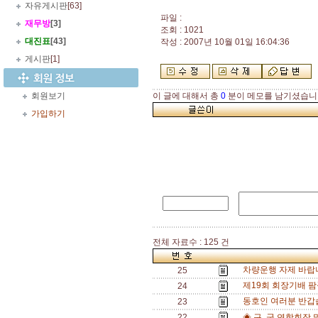
자유게시판
[63]
파일 :
재무방
[3]
조회 : 1021
대진표
[43]
작성 : 2007년 10월 01일 16:04:36
게시판
[1]
회원보기
이 글에 대해서 총
0
분이 메모를 남기셨습니
가입하기
전체 자료수 : 125 건
차량운행 자제 바랍
25
제19회 회장기배 팜
24
동호인 여러분 반갑
23
22
◈ 구․군 연합회장 