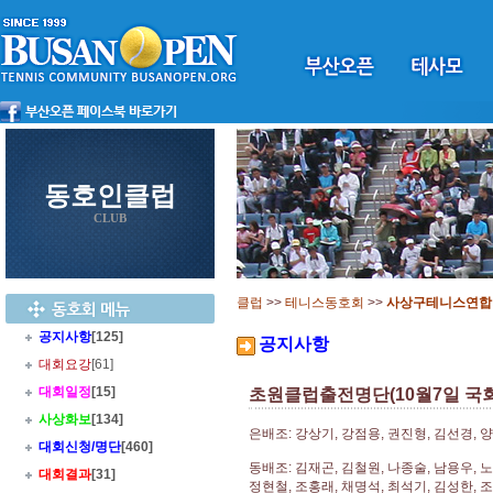
동호인클럽
CLUB
클럽
>>
테니스동호회
>>
사상구테니스연합
공지사항
[125]
공지사항
대회요강
[61]
대회일정
[15]
초원클럽출전명단(10월7일 국
사상화보
[134]
은배조: 강상기, 강점용, 권진형, 김선경, 양
대회신청/명단
[460]
동배조: 김재곤, 김철원, 나종술, 남용우, 
대회결과
[31]
정현철, 조홍래, 채명석, 최석기, 김성한, 조