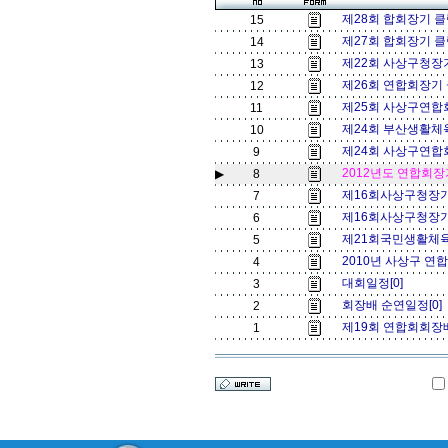
제28회 합회장기 
15
제27회 합회장기 
14
제22회 사상구청장
13
제26회 연합회장기
12
제25회 사상구연합
11
제24회 부산생활체
10
제24회 사상구연합
9
2012년도 연합회장
▶
8
제16회사상구청장
7
제16회사상구청장
6
제21회국민생활체
5
2010년 사상구 연
4
대회일정[0]
3
회장배 순연일정[0]
2
제19회 연합회회장배
1