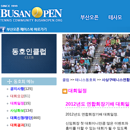
동호인클럽
CLUB
클럽
>>
테니스동호회
>>
사상구테니스연합
공지사항
[125]
대회일정
대회요강
[61]
대회일정
[15]
2012년도 연합회장기배 대회
사상화보
[134]
2012년도 연합회장기배 대회일정.
대회신청/명단
[460]
신임회장 첫 대회이니만큼 많은 이벤트와
대회결과
[31]
흥미를 더할 수 있는 대회가 될 수 있도록