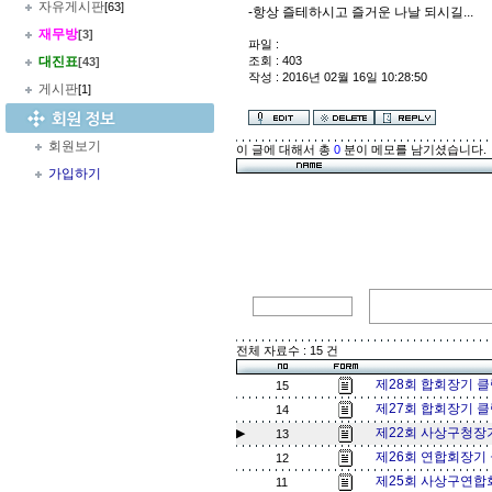
자유게시판
[63]
-항상 즐테하시고 즐거운 나날 되시길...
재무방
[3]
파일 :
대진표
조회 : 403
[43]
작성 : 2016년 02월 16일 10:28:50
게시판
[1]
회원보기
이 글에 대해서 총
0
분이 메모를 남기셨습니다.
가입하기
전체 자료수 : 15 건
제28회 합회장기 
15
제27회 합회장기 
14
제22회 사상구청장기
▶
13
제26회 연합회장기
12
제25회 사상구연합
11