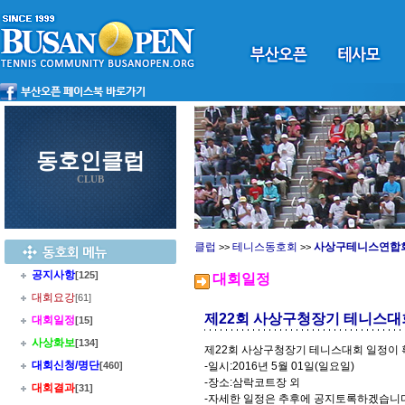
동호인클럽
CLUB
클럽
테니스동호회
사상구테니스연합
>>
>>
공지사항
[125]
대회일정
대회요강
[61]
제22회 사상구청장기 테니스대
대회일정
[15]
사상화보
[134]
제22회 사상구청장기 테니스대회 일정이
대회신청/명단
[460]
-일시:2016년 5월 01일(일요일)
-장소:삼락코트장 외
대회결과
[31]
-자세한 일정은 추후에 공지토록하겠습니다