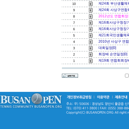
제24회 부산생활체
10
제24회 사상구연합
9
2012년도 연합회장
8
제16회사상구청장
7
제16회사상구청장
6
제21회국민생활체
5
2010년 사상구 연
4
대회일정[0]
3
회장배 순연일정[0]
2
제19회 연합회회장배
1