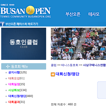
동호인클럽
CLUB
클럽
>>
테니스동호회
>>
사상구테니스연합
공지사항
[125]
대회신청/명단
대회요강
[61]
대회일정
[15]
사상화보
[134]
대회신청/명단
[460]
대회결과
[31]
전체 자료수 : 460 건