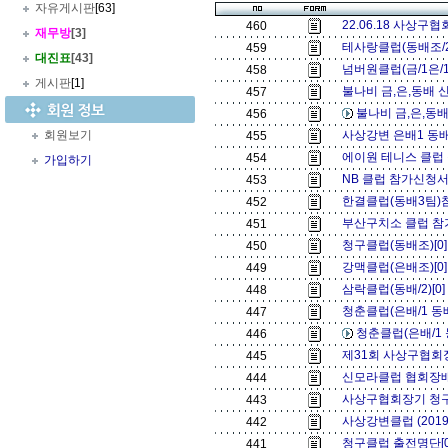
자유게시판
[63]
22.06.18 사상구
460
재무방
[3]
테사랑클럽(동배조/2
459
대진표
[43]
넘버원클럽(금/1은/1
458
게시판
[1]
불나비 금,은,동배 신
457
불나비 금,은,동배
456
회원보기
사상강변 은배1 동배
455
에이원 테니스 클럽 
454
가입하기
NB 클럽 참가신청서 
453
한결클럽(동배3팀)
452
부산구치소 클럽 참
451
청구클럽(동배조)[0
450
강맥클럽(은배조)[0
449
삼락클럽(동배/2)[0
448
청춘클럽(은배/1 동배/
447
청춘클럽(은배/1 동
446
제31회 사상구협회
445
신모라클럽 협회장배 
444
사상구협회장기 청구
443
사상강변클럽 (201
442
청구클럽 출전명단[
441