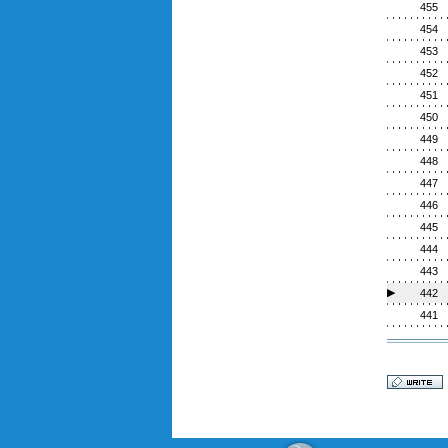
455
454
453
452
451
450
449
448
447
446
445
444
443
▶
442
441