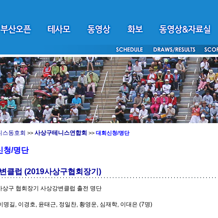
니스동호회
사상구테니스연합회
>>
>>
대회신청/명단
신청/명단
변클럽 (2019사상구협회장기)
 사상구 협회장기 사상강변클럽 출전 명단
이명길, 이경호, 윤태근, 정일찬, 황영운, 심재학, 이대은 (7명)