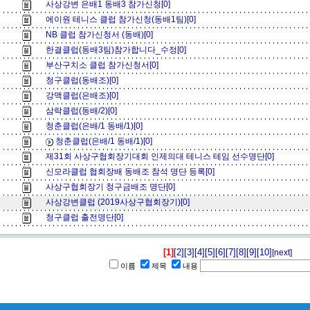
사상강변 은배1 동배3 참가신청[0]
에이원 테니스 클럽 참가신청(동배1팀)[0]
NB 클럽 참가신청서 (동배)[0]
한결클럽(동배3팀)참가합니다_수정[0]
부산구치소 클럽 참가신청서[0]
청구클럽(동배조)[0]
강맥클럽(은배조)[0]
삼락클럽(동배/2)[0]
청춘클럽(은배/1 동배/1)[0]
청춘클럽(은배/1 동배/1)[0]
제31회 사상구협회장기대회 인제의대 테니스 테임 선수명단[0]
신모라클럽 협회장배 동배조 참석 명단 등록[0]
사상구협회장기 청구금배조 명단[0]
사상강변클럽 (2019사상구협회장기)[0]
청구클럽 출전명단[0]
[1]
[2]
[3]
[4]
[5]
[6]
[7]
[8]
[9]
[10]
[next]
이름
제목
내용