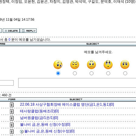
권정택, 이정임, 오윤헌, 김윤곤, 차창지, 김영관, 박석덕, 구길도, 문덕호, 이재석 (10명)
9년 11월 04일 14:17:56
해서 총
0
분이 메모를 남기셨습니다.
메모를 남겨주세요.
 460 건
22.06.18 사상구협회장배 에이스클럽 명단(금1,은1,동1)[0]
테사랑클럽(동배조/2)[0]
넘버원클럽(금/1은/1)[0]
불나비 금,은,동배 신청(수정)[0]
불나비 금,은,동배 신청(수정)[0]