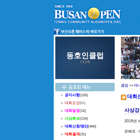
동호인클럽
CLUB
클럽
테
>>
공지사항
[125]
대회
대회요강
[61]
사상강
대회일정
[15]
사상화보
[134]
2019년
대회신청/명단
[460]
은배조 : 
대회결과
[31]