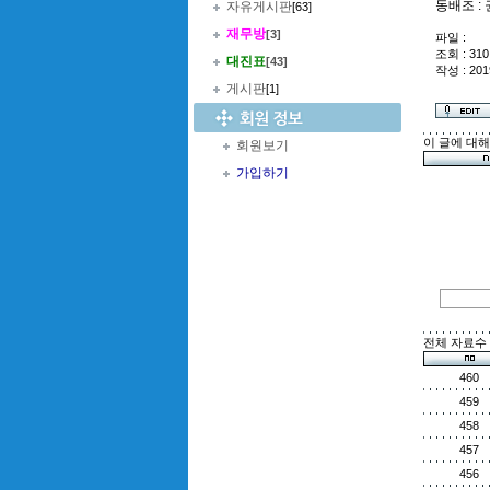
동배조 : 
자유게시판
[63]
재무방
[3]
파일 :
조회 : 310
대진표
[43]
작성 : 201
게시판
[1]
이 글에 대
회원보기
가입하기
전체 자료수 :
460
459
458
457
456