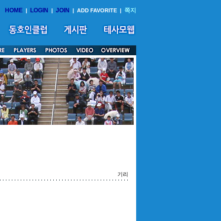
HOME
LOGIN
JOIN
쪽지
|
|
|
ADD FAVORITE
|
기리