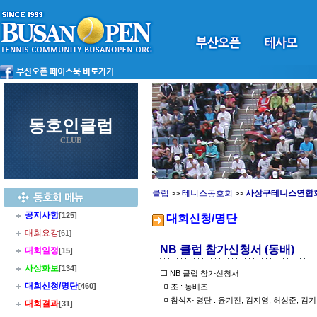
동호인클럽
CLUB
클럽
테니스동호회
사상구테니스연합
>>
>>
공지사항
[125]
대회신청/명단
대회요강
[61]
NB 클럽 참가신청서 (동배)
대회일정
[15]
사상화보
[134]
⬜ NB 클럽 참가신청서
대회신청/명단
[460]
◽ 조 : 동배조
◽ 참석자 명단 : 윤기진, 김지영, 허성준, 김
대회결과
[31]