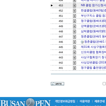
에이원 테니스 클럽 
454
NB 클럽 참가신청서 
▶
453
한결클럽(동배3팀)
452
부산구치소 클럽 참
451
청구클럽(동배조)[0
450
강맥클럽(은배조)[0
449
삼락클럽(동배/2)[0
448
청춘클럽(은배/1 동배/
447
청춘클럽(은배/1 동
446
제31회 사상구협회
445
신모라클럽 협회장배 
444
사상구협회장기 청구
443
사상강변클럽 (201
442
청구클럽 출전명단[
441