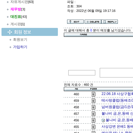
자유게시판
[63]
파일 :
조회 : 304
재무방
[3]
작성 : 2022년 06월 09일 19:17:16
대진표
[43]
게시판
[1]
이 글에 대해서 총
0
분이 메모를 남기셨습니다.
회원보기
가입하기
전체 자료수 : 460 건
22.06.18 사상구
460
테사랑클럽(동배조/2
459
넘버원클럽(금/1은/1
458
불나비 금,은,동배 신
457
불나비 금,은,동배
456
사상강변 은배1 동배
455